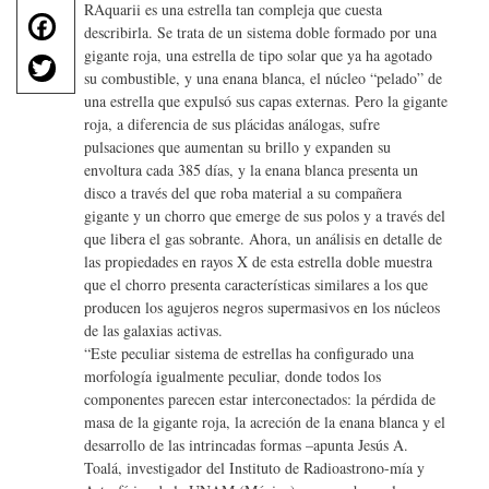
RAquarii es una estrella tan compleja que cuesta
F
describirla. Se trata de un sistema doble formado por una
a
T
gigante roja, una estrella de tipo solar que ya ha agotado
c
su combustible, y una enana blanca, el núcleo “pelado” de
w
e
una estrella que expulsó sus capas externas. Pero la gigante
it
b
roja, a diferencia de sus plácidas análogas, sufre
te
o
pulsaciones que aumentan su brillo y expanden su
r
envoltura cada 385 días, y la enana blanca presenta un
o
disco a través del que roba material a su compañera
k
gigante y un chorro que emerge de sus polos y a través del
que libera el gas sobrante. Ahora, un análisis en detalle de
las propiedades en rayos X de esta estrella doble muestra
que el chorro presenta características similares a los que
producen los agujeros negros supermasivos en los núcleos
de las galaxias activas.
“Este peculiar sistema de estrellas ha configurado una
morfología igualmente peculiar, donde todos los
componentes parecen estar interconectados: la pérdida de
masa de la gigante roja, la acreción de la enana blanca y el
desarrollo de las intrincadas formas –apunta Jesús A.
Toalá, investigador del Instituto de Radioastrono-mía y