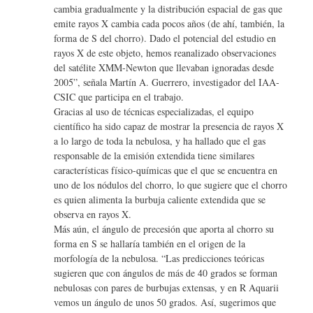
cambia gradualmente y la distribución espacial de gas que
emite rayos X cambia cada pocos años (de ahí, también, la
forma de S del chorro). Dado el potencial del estudio en
rayos X de este objeto, hemos reanalizado observaciones
del satélite XMM-Newton que llevaban ignoradas desde
2005”, señala Martín A. Guerrero, investigador del IAA-
CSIC que participa en el trabajo.
Gracias al uso de técnicas especializadas, el equipo
científico ha sido capaz de mostrar la presencia de rayos X
a lo largo de toda la nebulosa, y ha hallado que el gas
responsable de la emisión extendida tiene similares
características físico-químicas que el que se encuentra en
uno de los nódulos del chorro, lo que sugiere que el chorro
es quien alimenta la burbuja caliente extendida que se
observa en rayos X.
Más aún, el ángulo de precesión que aporta al chorro su
forma en S se hallaría también en el origen de la
morfología de la nebulosa. “Las predicciones teóricas
sugieren que con ángulos de más de 40 grados se forman
nebulosas con pares de burbujas extensas, y en R Aquarii
vemos un ángulo de unos 50 grados. Así, sugerimos que