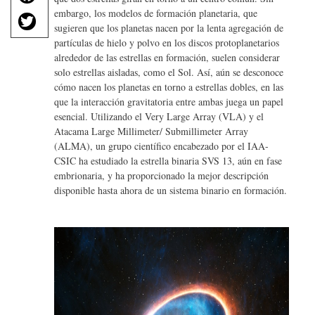
a
T
embargo, los modelos de formación planetaria, que
c
sugieren que los planetas nacen por la lenta agregación de
w
e
partículas de hielo y polvo en los discos protoplanetarios
it
b
alrededor de las estrellas en formación, suelen considerar
te
o
solo estrellas aisladas, como el Sol. Así, aún se desconoce
r
cómo nacen los planetas en torno a estrellas dobles, en las
o
que la interacción gravitatoria entre ambas juega un papel
k
esencial. Utilizando el Very Large Array (VLA) y el
Atacama Large Millimeter/ Submillimeter Array
(ALMA), un grupo científico encabezado por el IAA-
CSIC ha estudiado la estrella binaria SVS 13, aún en fase
embrionaria, y ha proporcionado la mejor descripción
disponible hasta ahora de un sistema binario en formación.