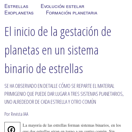
Estrellas
Evolución estelar
Exoplanetas
Formación planetaria
El inicio de la gestación de
planetas en un sistema
binario de estrellas
SE HA OBSERVADO EN DETALLE CÓMO SE REPARTE EL MATERIAL
PRIMIGENIO QUE PUEDE DAR LUGAR A TRES SISTEMAS PLANETARIOS,
UNO ALREDEDOR DE CADA ESTRELLA Y OTRO COMÚN
Por Revista IAA
La mayoría de las estrellas forman sistemas binarios, en los
F
que dos estrellas giran en torno a un centro común. Sin