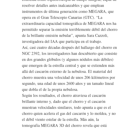
resolver detalles antes inalcanzables y que emplean
instrumentos de última generación como MEGARA, que
opera en el Gran Telescopio Canarias (GTC). “La
extraordinaria capacidad tomográfica de MEGARA nos ha
permitido separar la emisión terriblemente débil del chorro
de la brillante emisión nebular”, apunta Sara Cazzoli,
investigadora del IAA que participa en el trabajo.
Así, casi cuatro décadas después del hallazgo del chorro en
NGC 2392, los investigadores han descubierto que consiste
en dos grandes glóbulos (y algunos nódulos más débiles)
que emergen de la estrella central y que se extienden más
allá del cascarón externo de la nebulosa. El material del
chorro muestra una velocidad de unos 206 kilómetros por
segundo, una edad de unos 2600 años y un tamaño lineal
que dobla el de la propia nebulosa.
Según los resultados, el chorro atraviesa el cascarón
brillante interno y, dado que el chorro y el cascarón
muestran velocidades similares, todo apunta a que es el
chorro quien acelera el gas del cascarón y lo moldea, y no
el débil viento estelar de la estrella. Más aún, la
tomografía MEGARA 3D del chorro revela que está