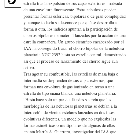
c
estrella tras la expulsión de sus capas exteriores– rodeada
w
e
de una envoltura fluorescente. Estas nebulosas pueden
it
b
presentar formas esféricas, bipolares o de gran complejidad
te
o
y, aunque todavía se desconoce por qué se desarrolla una
r
forma u otra, los indicios apuntan a la participación de
o
chorros bipolares de material lanzados por la acción de una
k
estrella compañera. Un grupo científico encabezado por el
IAA ha conseguido trazar el chorro bipolar de la nebulosa
planetaria NGC 2392 hasta su estrella central, demostrando
así que el proceso de lanzamiento del chorro sigue aún
activo.
Tras agotar su combustible, las estrellas de masa baja e
intermedia se desprenden de sus capas externas, que
forman una envoltura de gas ionizado en torno a una
estrella de tipo enana blanca: una nebulosa planetaria.
“Hasta hace solo un par de décadas se creía que las
morfologías de las nebulosas planetarias se debían a la
interacción de vientos estelares lanzados en dos fases
evolutivas diferentes, un modelo que no explicaba las
formas asimétricas o multipolares de algunas de ellas –
apunta Martín A. Guerrero, investigador del IAA que