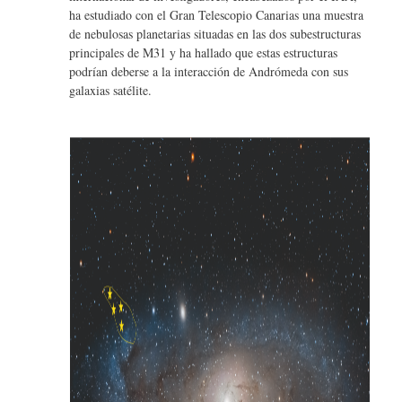
it
b
ha estudiado con el Gran Telescopio Canarias una muestra
te
o
de nebulosas planetarias situadas en las dos subestructuras
r
principales de M31 y ha hallado que estas estructuras
o
podrían deberse a la interacción de Andrómeda con sus
k
galaxias satélite.