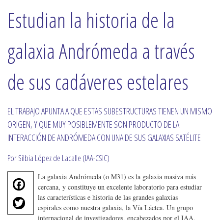
Estudian la historia de la
galaxia Andrómeda a través
de sus cadáveres estelares
EL TRABAJO APUNTA A QUE ESTAS SUBESTRUCTURAS TIENEN UN MISMO
ORIGEN, Y QUE MUY POSIBLEMENTE SON PRODUCTO DE LA
INTERACCIÓN DE ANDRÓMEDA CON UNA DE SUS GALAXIAS SATÉLITE
Por Silbia López de Lacalle (IAA-CSIC)
La galaxia Andrómeda (o M31) es la galaxia masiva más
F
cercana, y constituye un excelente laboratorio para estudiar
a
T
las características e historia de las grandes galaxias
c
espirales como nuestra galaxia, la Vía Láctea. Un grupo
w
e
internacional de investigadores, encabezados por el IAA,