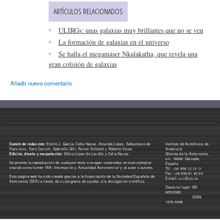
ARTÍCULOS RELACIONADOS
ULIRGs: unas galaxias muy brillantes que no se ven
La formación de galaxias en el universo
Se halla el megamáser Nkalakatha, que revela una
gran colisión de galaxias
Añadir nuevo comentario
Comité de redacción:
Emilio J. García, Celia Navas, Amanda López, Sebastiano de
Instituto de Astrofísica de
Franciscis, Sara Cazzoli, Gabriella Gilli, Rainer Schödel y Roberto Varas.
Andalucía
Edición, diseño y maquetación
: Silbia López de Lacalle y Celia Navas.
Glorieta de la Astronomía,
s/n. 18008, Granada,
Se permite la reproducción de cualquier texto o imagen contenidos en este ejemplar
España
citando como fuente "IAA: Información y Actualidad Astronómica" y al autor o autores.
Tlf.: +34 958 12 13 11
Fax: +34 958 81 45 30
Esta página web ha sido creada gracias a la financiación de la Sociedad Española de
E-mail:
ucc@iaa.es
Astronomía (SEA) a través de su programa de ayudas a la divulgación científica.
Depósito legal: GR-
605/2000
ISSN:
1576-5598