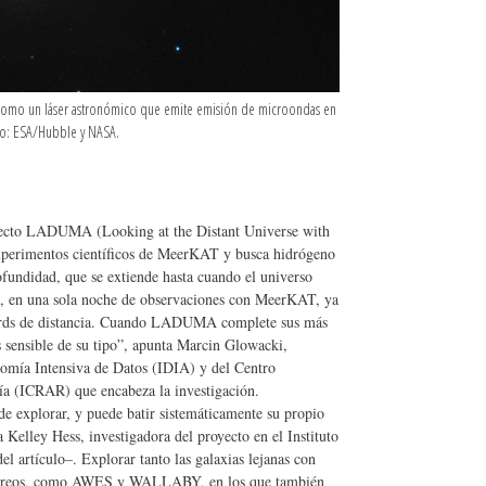
 como un láser astronómico que emite emisión de microondas en
dito: ESA/Hubble y NASA.
oyecto LADUMA (Looking at the Distant Universe with
experimentos científicos de MeerKAT y busca hidrógeno
ofundidad, que se extiende hasta cuando el universo
ue, en una sola noche de observaciones con MeerKAT, ya
ords de distancia. Cuando LADUMA complete sus más
s sensible de su tipo”, apunta Marcin Glowacki,
onomía Intensiva de Datos (IDIA) y del Centro
mía (ICRAR) que encabeza la investigación.
 explorar, y puede batir sistemáticamente su propio
 Kelley Hess, investigadora del proyecto en el Instituto
 artículo–. Explorar tanto las galaxias lejanas con
treos, como AWES y WALLABY, en los que también