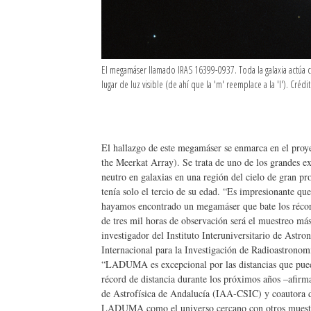
El megamáser llamado IRAS 16399-0937. Toda la galaxia actúa
lugar de luz visible (de ahí que la 'm' reemplace a la 'l'). Cré
El hallazgo de este megamáser se enmarca en el pr
the Meerkat Array). Se trata de uno de los grandes 
neutro en galaxias en una región del cielo de gran pr
tenía solo el tercio de su edad. “Es impresionante q
hayamos encontrado un megamáser que bate los réc
de tres mil horas de observación será el muestreo má
investigador del Instituto Interuniversitario de Astr
Internacional para la Investigación de Radioastrono
“LADUMA es excepcional por las distancias que puede
récord de distancia durante los próximos años –afirma
de Astrofísica de Andalucía (IAA-CSIC) y coautora del
LADUMA como el universo cercano con otros mues