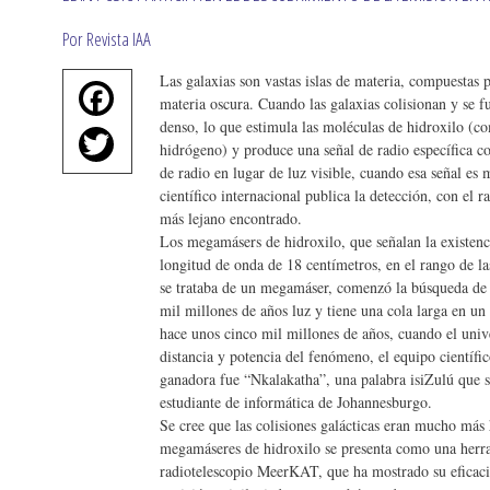
Por Revista IAA
Las galaxias son vastas islas de materia, compuestas p
Fa
materia oscura. Cuando las galaxias colisionan y se 
ce
denso, lo que estimula las moléculas de hidroxilo (
T
hidrógeno) y produce una señal de radio específica c
bo
wi
de radio en lugar de luz visible, cuando esa señal e
ok
científico internacional publica la detección, con e
tte
más lejano encontrado.
r
Los megamásers de hidroxilo, que señalan la existenci
longitud de onda de 18 centímetros, en el rango de 
se trataba de un megamáser, comenzó la búsqueda de su
mil millones de años luz y tiene una cola larga en un
hace unos cinco mil millones de años, cuando el unive
distancia y potencia del fenómeno, el equipo científi
ganadora fue “Nkalakatha”, una palabra isiZulú que s
estudiante de informática de Johannesburgo.
Se cree que las colisiones galácticas eran mucho más 
megamáseres de hidroxilo se presenta como una herra
radiotelescopio MeerKAT, que ha mostrado su eficacia