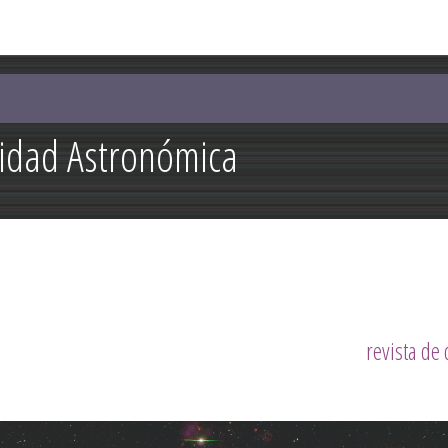
Pasar al
contenido
principal
lidad Astronómica
revista de 