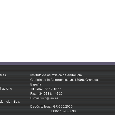
aras.
Instituto de Astrofísica de Andalucía
Glorieta de la Astronomía, s/n. 18008, Granada,
España
l autor o
Tlf.: +34 958 12 13 11
Fax: +34 958 81 45 30
E-mail:
ucc@iaa.es
ón científica.
Depósito legal: GR-605/2000
ISSN: 1576-5598