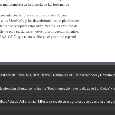
 más completa de la historia de las fusiones de
onante con la futura construcción del Square
e ellos MeerKAT, y los descubrimientos no planificados
atos que recopilan estos instrumentos. El Instituto de
lente para participar en estos futuros descubrimientos:
l IAA-CSIC, que además alberga el prototipo español
stiano de Franciscis, Sara Cazzoli, Gabriella Gilli, Rainer Schödel y Roberto V
e ejemplar citando como fuente "IAA: Información y Actualidad Astronómica" y a
 Española de Astronomía (SEA) a través de su programa de ayudas a la divulgaci