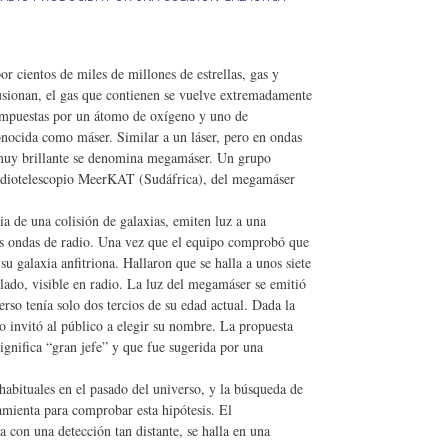
or cientos de miles de millones de estrellas, gas y
fusionan, el gas que contienen se vuelve extremadamente
compuestas por un átomo de oxígeno y uno de
onocida como máser. Similar a un láser, pero en ondas
s muy brillante se denomina megamáser. Un grupo
l radiotelescopio MeerKAT (Sudáfrica), del megamáser
a de una colisión de galaxias, emiten luz a una
las ondas de radio. Una vez que el equipo comprobó que
 galaxia anfitriona. Hallaron que se halla a unos siete
 lado, visible en radio. La luz del megamáser se emitió
rso tenía solo dos tercios de su edad actual. Dada la
co invitó al público a elegir su nombre. La propuesta
ignifica “gran jefe” y que fue sugerida por una
habituales en el pasado del universo, y la búsqueda de
mienta para comprobar esta hipótesis. El
 con una detección tan distante, se halla en una