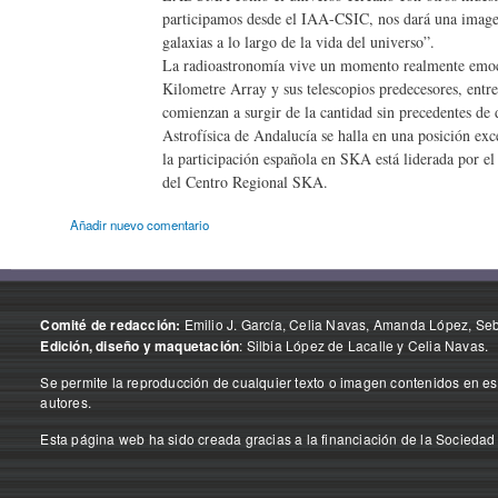
participamos desde el IAA-CSIC, nos dará una imagen
galaxias a lo largo de la vida del universo”.
La radioastronomía vive un momento realmente emoci
Kilometre Array y sus telescopios predecesores, entr
comienzan a surgir de la cantidad sin precedentes de d
Astrofísica de Andalucía se halla en una posición exce
la participación española en SKA está liderada por e
del Centro Regional SKA.
Añadir nuevo comentario
Emilio J. García, Celia Navas, Amanda López, Seba
Comité de redacción:
: Silbia López de Lacalle y Celia Navas.
Edición, diseño y maquetación
Se permite la reproducción de cualquier texto o imagen contenidos en est
autores.
Esta página web ha sido creada gracias a la financiación de la Sociedad