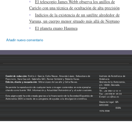
El telescopio James Webb observa los anillos de
Cariclo con una técnica de ocultación de alta precisión
Indicios de la existencia de un satélite alrededor de
Varuna, un cuerpo menor situado más allá de Neptuno
El planeta enano Haumea
Añadir nuevo comentario
Comité de redacción:
Emilio J. García, Celia Navas, Amanda López, Sebastiano de
Instituto de Astrofísica de
Franciscis, Sara Cazzoli, Gabriella Gilli, Rainer Schödel y Roberto Varas.
Andalucía
Edición, diseño y maquetación
: Silbia López de Lacalle y Celia Navas.
Glorieta de la Astronomía,
s/n. 18008, Granada,
Se permite la reproducción de cualquier texto o imagen contenidos en este ejemplar
España
citando como fuente "IAA: Información y Actualidad Astronómica" y al autor o autores.
Tlf.: +34 958 12 13 11
Fax: +34 958 81 45 30
Esta página web ha sido creada gracias a la financiación de la Sociedad Española de
E-mail:
ucc@iaa.es
Astronomía (SEA) a través de su programa de ayudas a la divulgación científica.
Depósito legal: GR-
605/2000
ISSN:
1576-5598