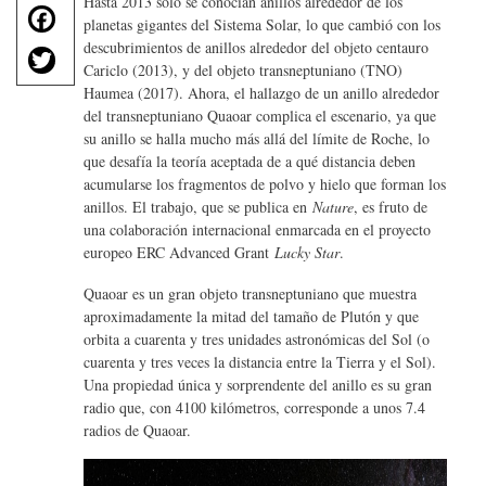
Hasta 2013 solo se conocían anillos alrededor de los
F
planetas gigantes del Sistema Solar, lo que cambió con los
a
T
descubrimientos de anillos alrededor del objeto centauro
c
Cariclo (2013), y del objeto transneptuniano (TNO)
w
e
Haumea (2017). Ahora, el hallazgo de un anillo alrededor
it
b
del transneptuniano Quaoar complica el escenario, ya que
te
o
su anillo se halla mucho más allá del límite de Roche, lo
r
que desafía la teoría aceptada de a qué distancia deben
o
acumularse los fragmentos de polvo y hielo que forman los
k
anillos. El trabajo, que se publica en
Nature
, es fruto de
una colaboración internacional enmarcada en el proyecto
europeo ERC Advanced Grant
Lucky Star
.
Quaoar es un gran objeto transneptuniano que muestra
aproximadamente la mitad del tamaño de Plutón y que
orbita a cuarenta y tres unidades astronómicas del Sol (o
cuarenta y tres veces la distancia entre la Tierra y el Sol).
Una propiedad única y sorprendente del anillo es su gran
radio que, con 4100 kilómetros, corresponde a unos 7.4
radios de Quaoar.