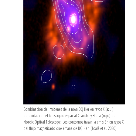
Combinación de imágenes de la nova DQ Her en rayos X (azul)
obtenidas con el telescopio espacial Chandra y H-alfa (rojo) del
Nordic Optical Telescope. Los contornos trazan la emisión en rayos X
del flujo magnetizado que emana de DQ Her. (Toalá et al. 2020).