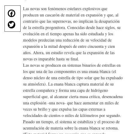
Las novas son fenómenos estelares explosivos que
F
producen un cascarón de material en expansión y que, al
a
T
contrario que las supernovas, no implican la desaparición
c
de la estrella progenitora. Conocidas desde hace siglos, su
w
e
evolución en el tiempo apenas ha sido estudiada y los
it
b
modelos predecían una reducción de su velocidad de
te
o
expansión a la mitad después de entre cincuenta y cien
r
años. Ahora, un estudio revela que la expansión de las
o
novas es imparable hasta su final.
k
Las novas se producen en sistemas binarios de estrellas en
los que una de las componentes es una enana blanca (el
denso núcleo de una estrella de tipo solar que ha expulsado
su atmósfera). La enana blanca captura material de su
estrella compañera y forma una capa de hidrógeno
superficial que, al alcanzar cierta masa crítica, desencadena
una explosión -una nova- que hace aumentar en miles de
veces su brillo y que expulsa las capas externas a
velocidades de cientos o miles de kilómetros por segundo.
Pasado un tiempo, el sistema se estabiliza y el proceso de
acumulación de materia sobre la enana blanca se retoma.