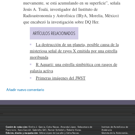
nuevamente, se está acumulando en su superficie”, señala
Jesús A. Toalá, investigador del Instituto de
Radioastronomía y Astrofísica (IRyA, Morelia, México)
que encabezó la investigación sobre DQ Her.
ARTÍCULOS RELACIONADOS
La destrucción de un planeta, posible causa de la
misteriosa señal de rayos X emitida por una estrella
moribunda
R Aquarii: una estrella simbiótica con rasgos de
galaxia activa
Primeras imágenes del JWST
Añadir nuevo comentario
Comité de redacción:
Emilio J. García, Celia Navas, Amanda López, Sebastiano de
Instituto de Astrofísica de
Franciscis, Sara Cazzoli, Gabriella Gilli, Rainer Schödel y Roberto Varas.
Andalucía
Edición, diseño y maquetación
: Silbia López de Lacalle y Celia Navas.
Glorieta de la Astronomía,