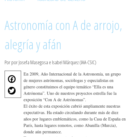
Astronomía con A de arrojo,
alegría y afán
Por por Josefa Masegosa e Isabel Márquez (IAA-CSIC)
En 2009, Año Internacional de la Astronomía, un grupo
F
de mujeres astrónomas, sociólogas y especialistas en
a
T
género constituimos el equipo temático “Ella es una
c
Astrónoma”. Uno de nuestros proyectos estrella fue la
w
e
exposición “Con A de Astrónomas”.
it
b
El éxito de esta exposición cubrió ampliamente nuestras
te
o
expectativas. Ha estado circulando durante más de diez
r
años por lugares emblemáticos, como la Casa de España en
o
París, hasta lugares remotos, como Abanilla (Murcia),
k
donde aún permanece.