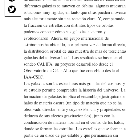
a
T
diferentes galaxias se mueven en órbitas: algunas muestran
c
rotaciones muy rígidas, en tanto que otras pueden moverse
w
e
más aleatoriamente sin una rotación clara. Y, comparando
it
b
la fracción de estrellas con distintos tipos de órbitas,
te
o
podemos conocer cómo sus galaxias nacieron y
r
evolucionaron. Ahora, un grupo internacional de
o
astrónomos ha obtenido, por primera vez de forma directa,
k
la distribución orbital de una muestra de más de trescientas
galaxias del universo local. Los resultados se basan en el
sondeo CALIFA, un proyecto desarrollado desde el
Observatorio de Calar Alto que fue concebido desde el
IAA-CSIC.
Las galaxias son las estructuras más grandes del cosmos, y
su estudio permite comprender la historia del universo. La
formación de galaxias implica el ensamblaje jerárquico de
halos de materia oscura (un tipo de materia que no se ha
observado directamente y cuya existencia y propiedades se
deducen de sus efectos gravitacionales), junto con la
condensación de materia normal en el centro de los halos,
donde se forman las estrellas. Las estrellas que se forman a
partir de un disco de gas estable y que permanecen sin