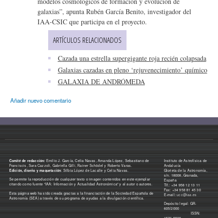
modelos cosmológicos de formación y evolución de
galaxias”, apunta Rubén García Benito, investigador del
IAA-CSIC que participa en el proyecto.
ARTÍCULOS RELACIONADOS
Cazada una estrella supergigante roja recién colapsada
Galaxias cazadas en pleno ‘rejuvenecimiento’ químico
GALAXIA DE ANDRÓMEDA
Añadir nuevo comentario
Comité de redacción:
Emilio J. García, Celia Navas, Amanda López, Sebastiano de
Instituto de Astrofísica de
Franciscis, Sara Cazzoli, Gabriella Gilli, Rainer Schödel y Roberto Varas.
Andalucía
Edición, diseño y maquetación
: Silbia López de Lacalle y Celia Navas.
Glorieta de la Astronomía,
s/n. 18008, Granada,
Se permite la reproducción de cualquier texto o imagen contenidos en este ejemplar
España
citando como fuente "IAA: Información y Actualidad Astronómica" y al autor o autores.
Tlf.: +34 958 12 13 11
Fax: +34 958 81 45 30
Esta página web ha sido creada gracias a la financiación de la Sociedad Española de
E-mail:
ucc@iaa.es
Astronomía (SEA) a través de su programa de ayudas a la divulgación científica.
Depósito legal: GR-
605/2000
ISSN: