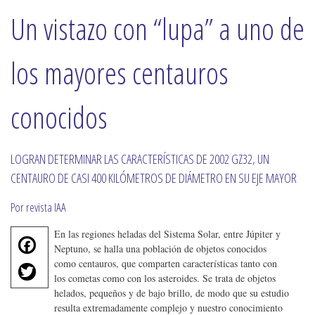
Un vistazo con “lupa” a uno de
los mayores centauros
conocidos
LOGRAN DETERMINAR LAS CARACTERÍSTICAS DE 2002 GZ32, UN
CENTAURO DE CASI 400 KILÓMETROS DE DIÁMETRO EN SU EJE MAYOR
Por revista IAA
En las regiones heladas del Sistema Solar, entre Júpiter y
F
Neptuno, se halla una población de objetos conocidos
a
T
como centauros, que comparten características tanto con
c
los cometas como con los asteroides. Se trata de objetos
w
e
helados, pequeños y de bajo brillo, de modo que su estudio
it
b
resulta extremadamente complejo y nuestro conocimiento