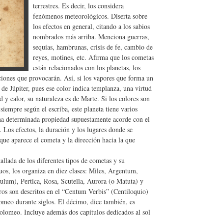
terrestres. Es decir, los considera
fenómenos meteorológicos. Diserta sobre
los efectos en general, citando a los sabios
nombrados más arriba. Menciona guerras,
sequías, hambrunas, crisis de fe, cambio de
reyes, motines, etc. Afirma que los cometas
están relacionados con los planetas, los
aciones que provocarán. Así, si los vapores que forma un
de Júpiter, pues ese color indica templanza, una virtud
 y calor, su naturaleza es de Marte. Si los colores son
iempre según el escriba, este planeta tiene varios
 una determinada propiedad supuestamente acorde con el
. Los efectos, la duración y los lugares donde se
que aparece el cometa y la dirección hacia la que
allada de los diferentes tipos de cometas y su
guos, los organiza en diez clases: Miles, Argentum,
um), Pertica, Rosa, Scutella, Aurora (o Matuta) y
os son descritos en el “Centum Verbis” (Centiloquio)
omeo durante siglos. El décimo, dice también, es
olomeo. Incluye además dos capítulos dedicados al sol