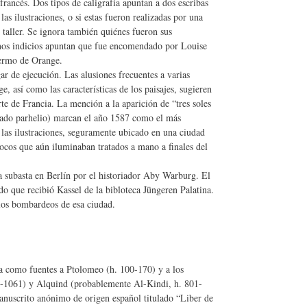
francés. Dos tipos de caligrafía apuntan a dos escribas
as ilustraciones, o si estas fueron realizadas por una
 taller. Se ignora también quiénes fueron sus
unos indicios apuntan que fue encomendado por Louise
lermo de Orange.
ar de ejecución. Las alusiones frecuentes a varias
, así como las características de los paisajes, sugieren
rte de Francia. La mención a la aparición de “tres soles
mado parhelio) marcan el año 1587 como el más
n las ilustraciones, seguramente ubicado en una ciudad
pocos que aún iluminaban tratados a mano a finales del
subasta en Berlín por el historiador Aby Warburg. El
o que recibió Kassel de la bibloteca Jüngeren Palatina.
los bombardeos de esa ciudad.
ta como fuentes a Ptolomeo (h. 100-170) y a los
8-1061) y Alquind (probablemente Al-Kindi, h. 801-
manuscrito anónimo de origen español titulado “Liber de