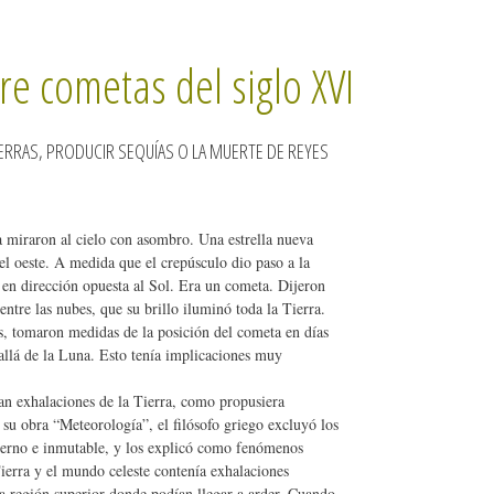
e cometas del siglo XVI
RRAS, PRODUCIR SEQUÍAS O LA MUERTE DE REYES
miraron al cielo con asombro. Una estrella nueva
 el oeste. A medida que el crepúsculo dio paso a la
 en dirección opuesta al Sol. Era un cometa. Dijeron
ntre las nubes, que su brillo iluminó toda la Tierra.
s, tomaron medidas de la posición del cometa en días
allá de la Luna. Esto tenía implicaciones muy
ran exhalaciones de la Tierra, como propusiera
 su obra “Meteorología”, el filósofo griego excluyó los
eterno e inmutable, y los explicó como fenómenos
Tierra y el mundo celeste contenía exhalaciones
 la región superior donde podían llegar a arder. Cuando