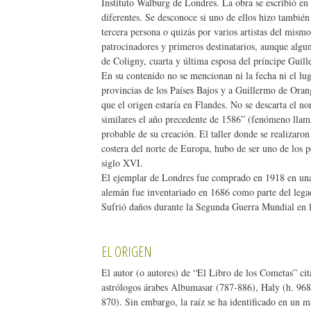
Instituto Walburg de Londres. La obra se escribió en 
diferentes. Se desconoce si uno de ellos hizo también l
tercera persona o quizás por varios artistas del mismo
patrocinadores y primeros destinatarios, aunque alg
de Coligny, cuarta y última esposa del príncipe Guil
En su contenido no se mencionan ni la fecha ni el lug
provincias de los Países Bajos y a Guillermo de Orange
que el origen estaría en Flandes. No se descarta el no
similares el año precedente de 1586” (fenómeno lla
probable de su creación. El taller donde se realizaro
costera del norte de Europa, hubo de ser uno de los 
siglo XVI.
El ejemplar de Londres fue comprado en 1918 en una 
alemán fue inventariado en 1686 como parte del legad
Sufrió daños durante la Segunda Guerra Mundial en 
EL ORIGEN
El autor (o autores) de “El Libro de los Cometas” ci
astrólogos árabes Albumasar (787-886), Haly (h. 96
870). Sin embargo, la raíz se ha identificado en un 