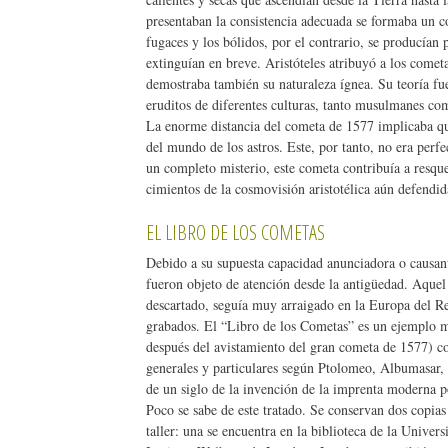
presentaban la consistencia adecuada se formaba un c
fugaces y los bólidos, por el contrario, se producían 
extinguían en breve. Aristóteles atribuyó a los comet
demostraba también su naturaleza ígnea. Su teoría f
eruditos de diferentes culturas, tanto musulmanes com
La enorme distancia del cometa de 1577 implicaba qu
del mundo de los astros. Este, por tanto, no era perfe
un completo misterio, este cometa contribuía a resque
cimientos de la cosmovisión aristotélica aún defend
EL LIBRO DE LOS COMETAS
Debido a su supuesta capacidad anunciadora o causan
fueron objeto de atención desde la antigüedad. Aquel 
descartado, seguía muy arraigado en la Europa del R
grabados. El “Libro de los Cometas” es un ejemplo 
después del avistamiento del gran cometa de 1577) con
generales y particulares según Ptolomeo, Albumasar,
de un siglo de la invención de la imprenta moderna 
Poco se sabe de este tratado. Se conservan dos copias
taller: una se encuentra en la biblioteca de la Univer