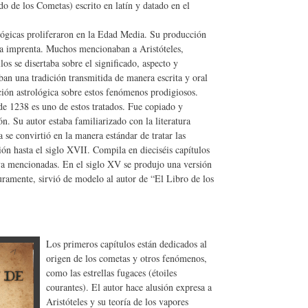
o de los Cometas) escrito en latín y datado en el
lógicas proliferaron en la Edad Media. Su producción
e la imprenta. Muchos mencionaban a Aristóteles,
s se disertaba sobre el significado, aspecto y
an una tradición transmitida de manera escrita y oral
tación astrológica sobre estos fenómenos prodigiosos.
e 1238 es uno de estos tratados. Fue copiado y
n. Su autor estaba familiarizado con la literatura
a se convirtió en la manera estándar de tratar las
ción hasta el siglo XVII. Compila en dieciséis capítulos
 ya mencionadas. En el siglo XV se produjo una versión
ramente, sirvió de modelo al autor de “El Libro de los
Los primeros capítulos están dedicados al
origen de los cometas y otros fenómenos,
como las estrellas fugaces (étoiles
courantes). El autor hace alusión expresa a
Aristóteles y su teoría de los vapores