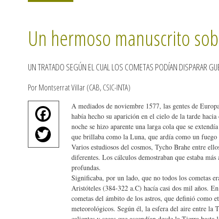
Un hermoso manuscrito sobr
UN TRATADO SEGÚN EL CUAL LOS COMETAS PODÍAN DISPARAR GUE
Por Montserrat Villar (CAB, CSIC-INTA)
A mediados de noviembre 1577, las gentes de Europa 
Fa
había hecho su aparición en el cielo de la tarde hacia
ce
noche se hizo aparente una larga cola que se extendía
T
que brillaba como la Luna, que ardía como un fuego e
bo
wi
Varios estudiosos del cosmos, Tycho Brahe entre ello
ok
diferentes. Los cálculos demostraban que estaba más 
tte
profundas.
r
Significaba, por un lado, que no todos los cometas e
Aristóteles (384-322 a.C) hacía casi dos mil años. En
cometas del ámbito de los astros, que definió como 
meteorológicos. Según él, la esfera del aire entre la 
calientes y secas que ascendían desde la Tierra hasta