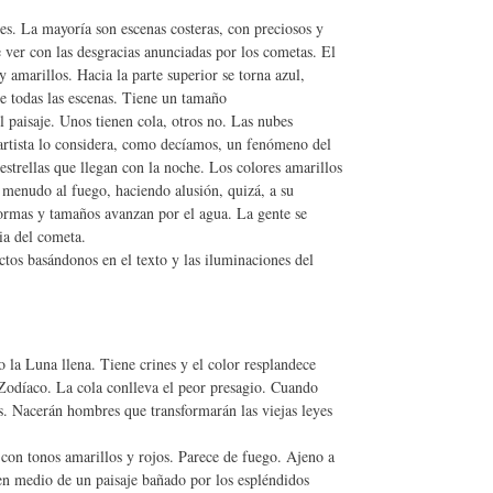
es. La mayoría son escenas costeras, con preciosos y
 ver con las desgracias anunciadas por los cometas. El
 y amarillos. Hacia la parte superior se torna azul,
de todas las escenas. Tiene un tamaño
paisaje. Unos tienen cola, otros no. Las nubes
 artista lo considera, como decíamos, un fenómeno del
estrellas que llegan con la noche. Los colores amarillos
a menudo al fuego, haciendo alusión, quizá, a su
formas y tamaños avanzan por el agua. La gente se
cia del cometa.
tos basándonos en el texto y las iluminaciones del
 la Luna llena. Tiene crines y el color resplandece
 Zodíaco. La cola conlleva el peor presagio. Cuando
as. Nacerán hombres que transformarán las viejas leyes
 con tonos amarillos y rojos. Parece de fuego. Ajeno a
n medio de un paisaje bañado por los espléndidos