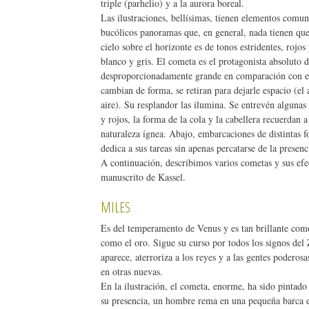
triple (parhelio) y a la aurora boreal.
Las ilustraciones, bellísimas, tienen elementos comun
bucólicos panoramas que, en general, nada tienen que
cielo sobre el horizonte es de tonos estridentes, rojos
blanco y gris. El cometa es el protagonista absoluto 
desproporcionadamente grande en comparación con el 
cambian de forma, se retiran para dejarle espacio (el
aire). Su resplandor las ilumina. Se entrevén algunas 
y rojos, la forma de la cola y la cabellera recuerdan 
naturaleza ígnea. Abajo, embarcaciones de distintas 
dedica a sus tareas sin apenas percatarse de la presen
A continuación, describimos varios cometas y sus efec
manuscrito de Kassel.
MILES
Es del temperamento de Venus y es tan brillante como
como el oro. Sigue su curso por todos los signos del
aparece, aterroriza a los reyes y a las gentes poderos
en otras nuevas.
En la ilustración, el cometa, enorme, ha sido pintado
su presencia, un hombre rema en una pequeña barca e