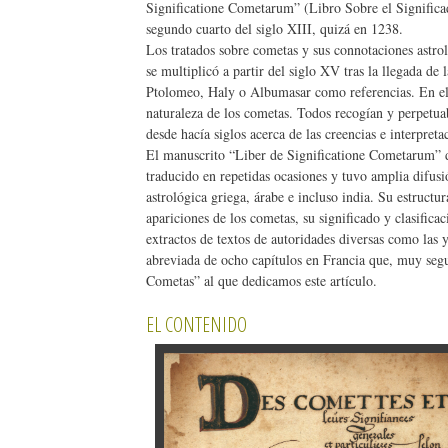
Significatione Cometarum” (Libro Sobre el Significad
segundo cuarto del siglo XIII, quizá en 1238.
Los tratados sobre cometas y sus connotaciones astro
se multiplicó a partir del siglo XV tras la llegada d
Ptolomeo, Haly o Albumasar como referencias. En ello
naturaleza de los cometas. Todos recogían y perpetuab
desde hacía siglos acerca de las creencias e interpre
El manuscrito “Liber de Significatione Cometarum” d
traducido en repetidas ocasiones y tuvo amplia difusió
astrológica griega, árabe e incluso india. Su estructur
apariciones de los cometas, su significado y clasifica
extractos de textos de autoridades diversas como las
abreviada de ocho capítulos en Francia que, muy segu
Cometas” al que dedicamos este artículo.
EL CONTENIDO