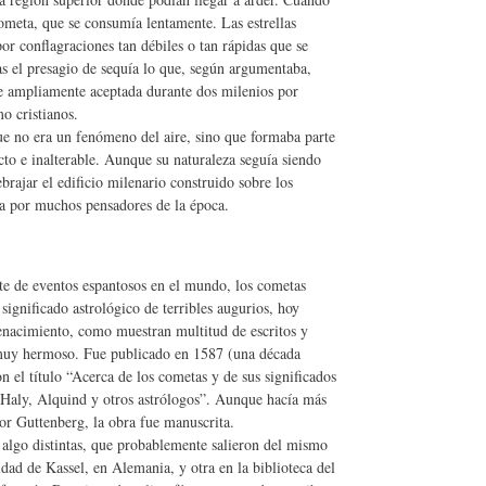
ometa, que se consumía lentamente. Las estrellas
por conflagraciones tan débiles o tan rápidas que se
as el presagio de sequía lo que, según argumentaba,
ue ampliamente aceptada durante dos milenios por
o cristianos.
e no era un fenómeno del aire, sino que formaba parte
cto e inalterable. Aunque su naturaleza seguía siendo
brajar el edificio milenario construido sobre los
ida por muchos pensadores de la época.
te de eventos espantosos en el mundo, los cometas
significado astrológico de terribles augurios, hoy
enacimiento, como muestran multitud de escritos y
muy hermoso. Fue publicado en 1587 (una década
 el título “Acerca de los cometas y de sus significados
 Haly, Alquind y otros astrólogos”. Aunque hacía más
por Guttenberg, la obra fue manuscrita.
 algo distintas, que probablemente salieron del mismo
sidad de Kassel, en Alemania, y otra en la biblioteca del