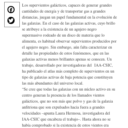
Los supervientos galácticos, capaces de generar grandes
F
cantidades de energía y de transportar gas a grandes
a
T
distancias, juegan un papel fundamental en la evolución de
c
las galaxias. En el caso de las galaxias activas, cuyo brillo
w
e
se atribuye a la existencia de un agujero negro
it
b
supermasivo rodeado de un disco de materia que lo
te
o
alimenta, es habitual observar supervientos producidos por
r
el agujero negro. Sin embargo, aún falta caracterizar en
o
detalle las propiedades de estos fenómenos, que en las
k
galaxias activas menos brillantes apenas se conocen. Un
trabajo, desarrollado por investigadoras del IAA-CSIC,
ha publicado el atlas más completo de supervientos en un
tipo de galaxias activas de baja potencia que constituyen
las más abundantes del universo local.
“Se cree que todas las galaxias con un núcleo activo en su
centro generan la presencia de los llamados vientos
galácticos, que no son más que polvo y gas de la galaxia
anfitriona que son expulsados hacia fuera a grandes
velocidades –apunta Laura Hermosa, investigadora del
IAA-CSIC que encabeza el trabajo–. Hasta ahora no se
había comprobado si la existencia de estos vientos era