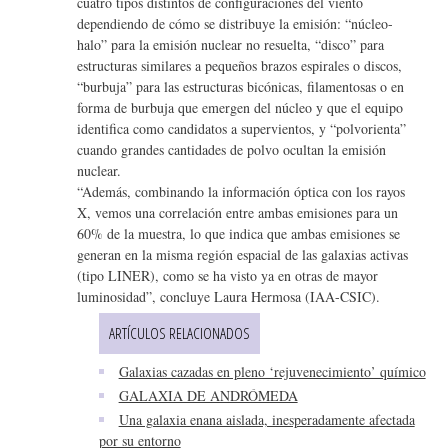
cuatro tipos distintos de configuraciones del viento
dependiendo de cómo se distribuye la emisión: “núcleo-
halo” para la emisión nuclear no resuelta, “disco” para
estructuras similares a pequeños brazos espirales o discos,
“burbuja” para las estructuras bicónicas, filamentosas o en
forma de burbuja que emergen del núcleo y que el equipo
identifica como candidatos a supervientos, y “polvorienta”
cuando grandes cantidades de polvo ocultan la emisión
nuclear.
“Además, combinando la información óptica con los rayos
X, vemos una correlación entre ambas emisiones para un
60% de la muestra, lo que indica que ambas emisiones se
generan en la misma región espacial de las galaxias activas
(tipo LINER), como se ha visto ya en otras de mayor
luminosidad”, concluye Laura Hermosa (IAA-CSIC).
ARTÍCULOS RELACIONADOS
Galaxias cazadas en pleno ‘rejuvenecimiento’ químico
GALAXIA DE ANDRÓMEDA
Una galaxia enana aislada, inesperadamente afectada
por su entorno