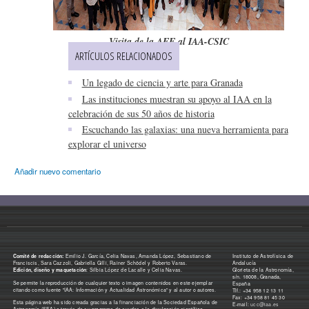
Visita de la AEE al IAA-CSIC
ARTÍCULOS RELACIONADOS
Un legado de ciencia y arte para Granada
Las instituciones muestran su apoyo al IAA en la
celebración de sus 50 años de historia
Escuchando las galaxias: una nueva herramienta para
explorar el universo
Añadir nuevo comentario
Comité de redacción:
Emilio J. García, Celia Navas, Amanda López, Sebastiano de
Instituto de Astrofísica de
Franciscis, Sara Cazzoli, Gabriella Gilli, Rainer Schödel y Roberto Varas.
Andalucía
Edición, diseño y maquetación
: Silbia López de Lacalle y Celia Navas.
Glorieta de la Astronomía,
s/n. 18008, Granada,
Se permite la reproducción de cualquier texto o imagen contenidos en este ejemplar
España
citando como fuente "IAA: Información y Actualidad Astronómica" y al autor o autores.
Tlf.: +34 958 12 13 11
Fax: +34 958 81 45 30
Esta página web ha sido creada gracias a la financiación de la Sociedad Española de
E-mail:
ucc@iaa.es