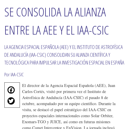
SE CONSOLIDA LA ALIANZA
ENTRE LA AEE Y EL IAA-CSIC
LA AGENCIA ESPACIAL ESPAÑOLA (AEE) Y EL INSTITUTO DE ASTROFÍSICA
DE ANDALUCÍA (IAA-CSIC) CONSOLIDAN SU ALIANZA CIENTÍFICA Y
TECNOLÓGICA PARA IMPULSAR LA INVESTIGACIÓN ESPACIAL EN ESPAÑA
Por IAA-CSIC
El director de la Agencia Espacial Española (AEE), Juan
F
Carlos Cortés, visitó por primera vez el Instituto de
a
T
Astrofísica de Andalucía (IAA-CSIC) el pasado 8 de
c
octubre, acompañado por su equipo científico. Durante la
w
e
visita, se destacó el papel estratégico del IAA-CSIC en
it
b
proyectos espaciales internacionales como Solar Orbiter,
te
o
Exomars-TGO y JUICE, así como en futuras misiones
r
como Comet Interceptor y EnVision. La jornada incluyó