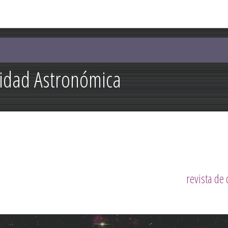
Pasar al
contenido
principal
lidad Astronómica
revista de 