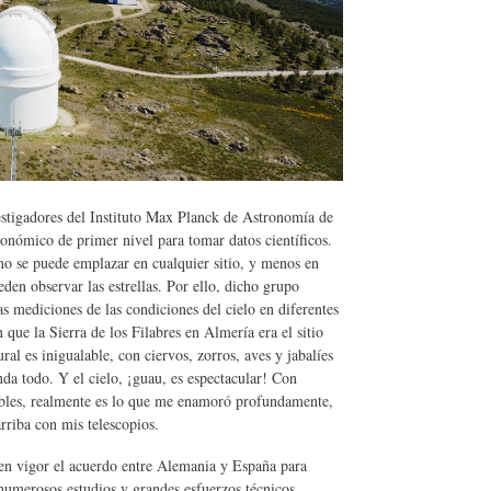
stigadores del Instituto Max Planck de Astronomía de
onómico de primer nivel para tomar datos científicos.
as no se puede emplazar en cualquier sitio, y menos en
den observar las estrellas. Por ello, dicho grupo
as mediciones de las condiciones del cielo en diferentes
que la Sierra de los Filabres en Almería era el sitio
ral es inigualable, con ciervos, zorros, aves y jabalíes
nda todo. Y el cielo, ¡guau, es espectacular! Con
lables, realmente es lo que me enamoró profundamente,
arriba con mis telescopios.
 en vigor el acuerdo entre Alemania y España para
numerosos estudios y grandes esfuerzos técnicos,