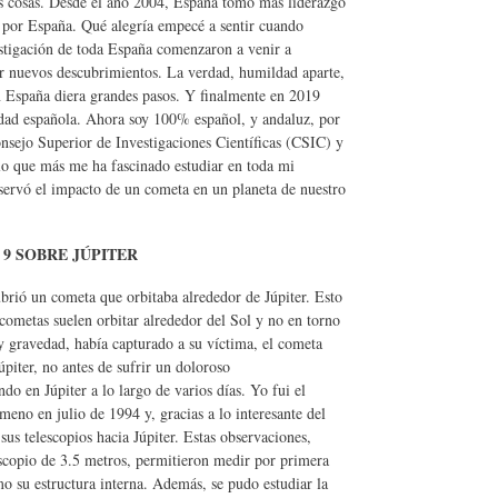
cosas. Desde el año 2004, España tomó más liderazgo
or España. Qué alegría empecé a sentir cuando
tigación de toda España comenzaron a venir a
ar nuevos descubrimientos. La verdad, humildad aparte,
 en España diera grandes pasos. Y finalmente en 2019
dad española. Ahora soy 100% español, y andaluz, por
onsejo Superior de Investigaciones Científicas (CSIC) y
e lo que más me ha fascinado estudiar en toda mi
servó el impacto de un cometa en un planeta de nuestro
 SOBRE JÚPITER
rió un cometa que orbitaba alrededor de Júpiter. Esto
 cometas suelen orbitar alrededor del Sol y no en torno
y gravedad, había capturado a su víctima, el cometa
piter, no antes de sufrir un doloroso
en Júpiter a lo largo de varios días. Yo fui el
meno en julio de 1994 y, gracias a lo interesante del
s telescopios hacia Júpiter. Estas observaciones,
escopio de 3.5 metros, permitieron medir por primera
como su estructura interna. Además, se pudo estudiar la