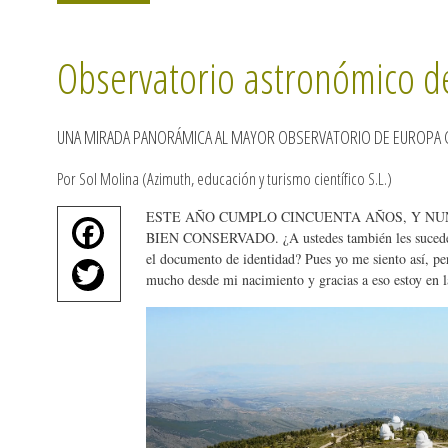
Observatorio astronómico de
UNA MIRADA PANORÁMICA AL MAYOR OBSERVATORIO DE EUROPA 
Por Sol Molina (Azimuth, educación y turismo científico S.L.)
ESTE AÑO CUMPLO CINCUENTA AÑOS, Y NU
Fa
BIEN CONSERVADO. ¿A ustedes también les sucede q
ce
el documento de identidad? Pues yo me siento así, p
T
mucho desde mi nacimiento y gracias a eso estoy en la
bo
wi
ok
tte
r