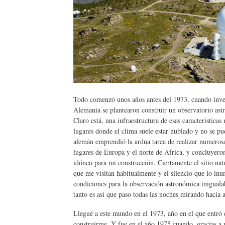
Todo comenzó unos años antes del 1973, cuando inve
Alemania se plantearon construir un observatorio astr
Claro está, una infraestructura de esas característic
lugares donde el clima suele estar nublado y no se pue
alemán emprendió la ardua tarea de realizar numeros
lugares de Europa y el norte de África, y concluyeron 
idóneo para mi construcción. Ciertamente el sitio natu
que me visitan habitualmente y el silencio que lo inu
condiciones para la observación astronómica inigua
tanto es así que paso todas las noches mirando hacia 
Llegué a este mundo en el 1973, año en el que entró
construirme. Y fue en el año 1975 cuando, gracias a 