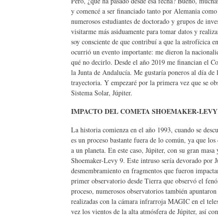
Pero, ¿qué ha pasado desde esa fecha? Bueno, muchas 
y comencé a ser financiado tanto por Alemania como p
numerosos estudiantes de doctorado y grupos de inves
visitarme más asiduamente para tomar datos y realiz
soy consciente de que contribuí a que la astrofícica
ocurrió un evento importante: me dieron la nacionali
qué no decirlo. Desde el año 2019 me financian el C
la Junta de Andalucía. Me gustaría poneros al día d
trayectoria. Y empezaré por la primera vez que se ob
Sistema Solar, Júpiter.
IMPACTO DEL COMETA SHOEMAKER-LEVY 9
La historia comienza en el año 1993, cuando se descub
es un proceso bastante fuera de lo común, ya que los
a un planeta. En este caso, Júpiter, con su gran masa 
Shoemaker-Levy 9. Este intruso sería devorado por Jú
desmembramiento en fragmentos que fueron impactando 
primer observatorio desde Tierra que observó el fenó
proceso, numerosos observatorios también apuntaron su
realizadas con la cámara infrarroja MAGIC en el tel
vez los vientos de la alta atmósfera de Júpiter, así 