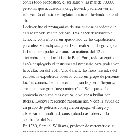
contra todo pronóstico, el sol salió y las más de 70.000
personas que acudieron a Giggleswick pudieron ver el
eclipse. En el resto de Inglaterra estuvo lloviendo todo el
día.
Lockyer fue el protagonista de una curiosa anécdota que
casi le impide ver un eclipse. Tras haber descubierto el
helio, se convirtió en un apasionado de las expediciones
para observar eclipses, y en 1871 realizó un largo viaje a
la India para poder ver uno. La mañana del 12 de
diciembre, en la localidad de Bejal Fort, todo su equipo
había desplegado el instrumental necesario para poder ver
la ocultación del Sol. Pero, durante las fases iniciales del
eclipse, la expedición observó cómo un grupo de personas
locales comenzaban a hacer una gran hoguera. Según su
creencia, este gran fuego animaría al Sol, que se iba
poniendo cada vez más oscuro, a volver a brillar con
fuerza. Lockyer reaccionó rápidamente, y con la ayuda de
un grupo de policías consiguieron apagar el fuego y
dispersar a la multitud, consiguiendo así observar la
ocultación del Sol.
En 1780, Samuel Williams, profesor de matemáticas y
filosofía natural de Harvard calculó que el eclipse que se