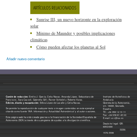
ARTÍCULOS RELACIONADOS
Sunrise III, un nuevo horizonte en la exploración
solar
Mínimo de Maunder y posibles implicaciones
climáticas
Cómo pueden afectar los planetas al Sol
Añadir nuevo comentario
Comité de redacción:
Emilio J. García, Celia Navas, Amanda López, Sebastiano de
Instituto de Astrofísica de
Franciscis, Sara Cazzoli, Gabriella Gilli, Rainer Schödel y Roberto Varas.
Andalucía
Edición, diseño y maquetación
: Silbia López de Lacalle y Celia Navas.
Glorieta de la Astronomía,
s/n. 18008, Granada,
Se permite la reproducción de cualquier texto o imagen contenidos en este ejemplar
España
citando como fuente "IAA: Información y Actualidad Astronómica" y al autor o autores.
Tlf.: +34 958 12 13 11
Fax: +34 958 81 45 30
Esta página web ha sido creada gracias a la financiación de la Sociedad Española de
E-mail:
ucc@iaa.es
Astronomía (SEA) a través de su programa de ayudas a la divulgación científica.
Depósito legal: GR-
605/2000
ISSN:
1576-5598