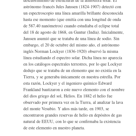
descubrimiento de estructuras de la atmósfera solar. El
astrónomo francés Jules Janssen (1824-1907) detectó con
un espectroscopio una línea amarilla brillante desconocida
hasta ese momento (que emitía con una longitud de onda
de 587.40 nanómetros) cuando estudiaba el eclipse total
del 18 de agosto de 1868, en Guntur (India). Inicialmente,
Janssen asumió que se trataba de una línea de sodio. Sin
embargo, el 20 de octubre del mismo año, el astrónomo
inglés Norman Lockyer (1836-1920) observó la misma
línea estudiando el espectro solar. Dicha línea no aparecía
en los catálogos espectrales terrestres, por lo que Lockyer
dedujo que se trataba de un elemento que no existía en la
Tierra, y se generaba únicamente en nuestra estrella. Por
esta razón, Lockyer y el ingeniero químico Edward
Frankland bautizaron a este nuevo elemento con el nombre
del dios griego del sol, Helios. En 1882 el helio fue
observado por primera vez en la Tierra, al analizar la lava
del monte Vesubio. Y años más tarde, en 1903, se
encontraron grandes reservas de helio en depósitos de gas
natural de EEUU, con lo que se confirmaba la existencia
de este elemento en nuestro planeta.