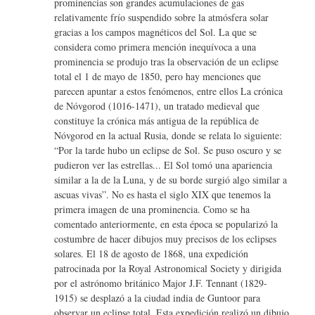
prominencias son grandes acumulaciones de gas
relativamente frío suspendido sobre la atmósfera solar
gracias a los campos magnéticos del Sol. La que se
considera como primera mención inequívoca a una
prominencia se produjo tras la observación de un eclipse
total el 1 de mayo de 1850, pero hay menciones que
parecen apuntar a estos fenómenos, entre ellos La crónica
de Nóvgorod (1016-1471), un tratado medieval que
constituye la crónica más antigua de la república de
Nóvgorod en la actual Rusia, donde se relata lo siguiente:
“Por la tarde hubo un eclipse de Sol. Se puso oscuro y se
pudieron ver las estrellas... El Sol tomó una apariencia
similar a la de la Luna, y de su borde surgió algo similar a
ascuas vivas”. No es hasta el siglo XIX que tenemos la
primera imagen de una prominencia. Como se ha
comentado anteriormente, en esta época se popularizó la
costumbre de hacer dibujos muy precisos de los eclipses
solares. El 18 de agosto de 1868, una expedición
patrocinada por la Royal Astronomical Society y dirigida
por el astrónomo británico Major J.F. Tennant (1829-
1915) se desplazó a la ciudad india de Guntoor para
observar un eclipse total. Esta expedición realizó un dibujo