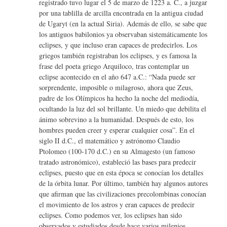
registrado tuvo lugar el 5 de marzo de 1223 a. C., a juzgar
por una tablilla de arcilla encontrada en la antigua ciudad
de Ugaryt (en la actual Siria). Además de ello, se sabe que
los antiguos babilonios ya observaban sistemáticamente los
eclipses, y que incluso eran capaces de predecirlos. Los
griegos también registraban los eclipses, y es famosa la
frase del poeta griego Arquiloco, tras contemplar un
eclipse acontecido en el año 647 a.C.: “Nada puede ser
sorprendente, imposible o milagroso, ahora que Zeus,
padre de los Olímpicos ha hecho la noche del mediodía,
ocultando la luz del sol brillante. Un miedo que debilita el
ánimo sobrevino a la humanidad. Después de esto, los
hombres pueden creer y esperar cualquier cosa”. En el
siglo II d.C., el matemático y astrónomo Claudio
Ptolomeo (100-170 d.C.) en su Almagesto (un famoso
tratado astronómico), estableció las bases para predecir
eclipses, puesto que en esta época se conocían los detalles
de la órbita lunar. Por último, también hay algunos autores
que afirman que las civilizaciones precolombinas conocían
el movimiento de los astros y eran capaces de predecir
eclipses. Como podemos ver, los eclipses han sido
observados y estudiados desde hace varios milenios.