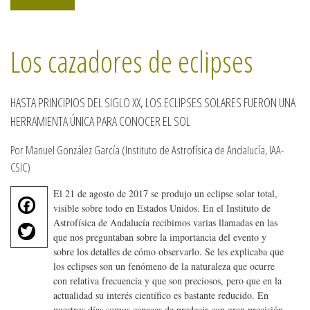
Los cazadores de eclipses
HASTA PRINCIPIOS DEL SIGLO XX, LOS ECLIPSES SOLARES FUERON UNA
HERRAMIENTA ÚNICA PARA CONOCER EL SOL
Por Manuel González García (Instituto de Astrofísica de Andalucía, IAA-
CSIC)
El 21 de agosto de 2017 se produjo un eclipse solar total,
F
visible sobre todo en Estados Unidos. En el Instituto de
a
T
Astrofísica de Andalucía recibimos varias llamadas en las
c
que nos preguntaban sobre la importancia del evento y
w
e
sobre los detalles de cómo observarlo. Se les explicaba que
it
b
los eclipses son un fenómeno de la naturaleza que ocurre
te
o
con relativa frecuencia y que son preciosos, pero que en la
r
actualidad su interés científico es bastante reducido. En
o
nuestros días somos capaces de predecir con gran precisión