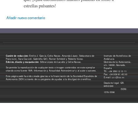
estrellas pulsantes!
Añadir nuevo comentario
Comité de redacción:
Emilio J. García, Celia Navas, Amanda López, Sebastiano de
Instituto de Astrofísica de
Franciscis, Sara Cazzoli, Gabriella Gilli, Rainer Schödel y Roberto Varas.
Andalucía
Edición, diseño y maquetación
: Silbia López de Lacalle y Celia Navas.
Glorieta de la Astronomía,
s/n. 18008, Granada,
Se permite la reproducción de cualquier texto o imagen contenidos en este ejemplar
España
citando como fuente "IAA: Información y Actualidad Astronómica" y al autor o autores.
Tlf.: +34 958 12 13 11
Fax: +34 958 81 45 30
Esta página web ha sido creada gracias a la financiación de la Sociedad Española de
E-mail:
ucc@iaa.es
Astronomía (SEA) a través de su programa de ayudas a la divulgación científica.
Depósito legal: GR-
605/2000
ISSN:
1576-5598