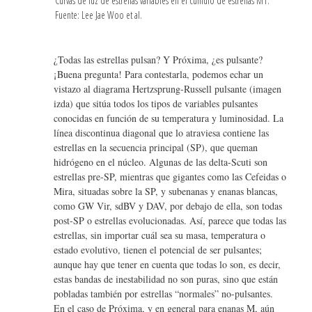
Curvas de luz de estrellas variables en el cúmulo de estrellas M1.
Fuente: Lee Jae Woo et al.
¿Todas las estrellas pulsan? Y Próxima, ¿es pulsante?
¡Buena pregunta! Para contestarla, podemos echar un
vistazo al diagrama Hertzsprung-Russell pulsante (imagen
izda) que sitúa todos los tipos de variables pulsantes
conocidas en función de su temperatura y luminosidad. La
línea discontinua diagonal que lo atraviesa contiene las
estrellas en la secuencia principal (SP), que queman
hidrógeno en el núcleo. Algunas de las delta-Scuti son
estrellas pre-SP, mientras que gigantes como las Cefeidas o
Mira, situadas sobre la SP, y subenanas y enanas blancas,
como GW Vir, sdBV y DAV, por debajo de ella, son todas
post-SP o estrellas evolucionadas. Así, parece que todas las
estrellas, sin importar cuál sea su masa, temperatura o
estado evolutivo, tienen el potencial de ser pulsantes;
aunque hay que tener en cuenta que todas lo son, es decir,
estas bandas de inestabilidad no son puras, sino que están
pobladas también por estrellas “normales” no-pulsantes.
En el caso de Próxima, y en general para enanas M, aún