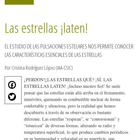
Las estrellas ¡laten!
EL ESTUDIO DE LAS PULSACIONES ESTELARES NOS PERMITE CONOCER
LAS CARACTERÍSTICAS ESENCIALES DE LAS ESTRELLAS
Por Cristina Rodríguez López (IAA-CSIC)
¿PERDÓN?¿LAS ESTRELLAS QUÉ? ¡SÍ, LAS
F
ESTRELLAS LATEN! ¡Incluso nuestro Sol! Se suele
a
T
pensar que las estrellas están allá arriba en el firmamento,
c
inmóviles, quemando su combustible nuclear de forma
w
e
confortable y silenciosa, pero la realidad que hemos
it
b
descubierto a través de su observación es bastante
te
o
diferente. Las estrellas “respiran”, se “contorsionan” y
r
“retuercen” de diversas formas, alterando su radio y
o
temperatura superficial, lo que produce cambios periódicos
k
en su luminosidad y velocidad en su superficie, que