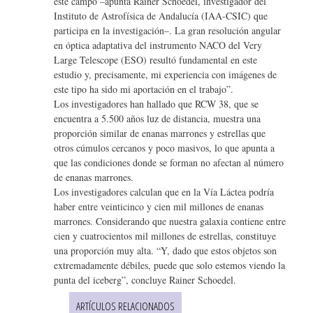
este campo –apunta Rainer Schoedel, investigador del
Instituto de Astrofísica de Andalucía (IAA-CSIC) que
participa en la investigación–. La gran resolución angular
en óptica adaptativa del instrumento NACO del Very
Large Telescope (ESO) resultó fundamental en este
estudio y, precisamente, mi experiencia con imágenes de
este tipo ha sido mi aportación en el trabajo”.
Los investigadores han hallado que RCW 38, que se
encuentra a 5.500 años luz de distancia, muestra una
proporción similar de enanas marrones y estrellas que
otros cúmulos cercanos y poco masivos, lo que apunta a
que las condiciones donde se forman no afectan al número
de enanas marrones.
Los investigadores calculan que en la Vía Láctea podría
haber entre veinticinco y cien mil millones de enanas
marrones. Considerando que nuestra galaxia contiene entre
cien y cuatrocientos mil millones de estrellas, constituye
una proporción muy alta. “Y, dado que estos objetos son
extremadamente débiles, puede que solo estemos viendo la
punta del iceberg”, concluye Rainer Schoedel.
ARTÍCULOS RELACIONADOS