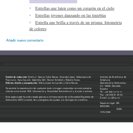
Estrellas que laten como un corazón en el cielo
Estrellas jóvenes danzando en las tinieblas
Estrella que brilla a través de un prisma: fotometría
de colores
Añadir nuevo comentario
Comité de redacción:
Emilio J. García, Celia Navas, Amanda López, Sebastiano de
Instituto de Astrofísica de
Franciscis, Sara Cazzoli, Gabriella Gilli, Rainer Schödel y Roberto Varas.
Andalucía
Edición, diseño y maquetación
: Silbia López de Lacalle y Celia Navas.
Glorieta de la Astronomía,
s/n. 18008, Granada,
Se permite la reproducción de cualquier texto o imagen contenidos en este ejemplar
España
citando como fuente "IAA: Información y Actualidad Astronómica" y al autor o autores.
Tlf.: +34 958 12 13 11
Fax: +34 958 81 45 30
Esta página web ha sido creada gracias a la financiación de la Sociedad Española de
E-mail:
ucc@iaa.es
Astronomía (SEA) a través de su programa de ayudas a la divulgación científica.
Depósito legal: GR-
605/2000
ISSN:
1576-5598