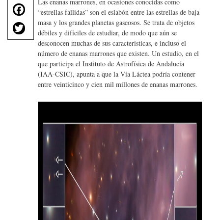
Las enanas marrones, en ocasiones conocidas como
F
“estrellas fallidas” son el eslabón entre las estrellas de baja
a
T
masa y los grandes planetas gaseosos. Se trata de objetos
c
débiles y difíciles de estudiar, de modo que aún se
w
e
desconocen muchas de sus características, e incluso el
it
b
número de enanas marrones que existen. Un estudio, en el
te
o
que participa el Instituto de Astrofísica de Andalucía
r
(IAA-CSIC), apunta a que la Vía Láctea podría contener
o
entre veinticinco y cien mil millones de enanas marrones.
k