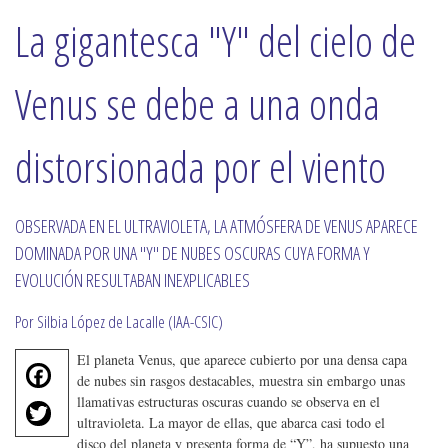
La gigantesca "Y" del cielo de
Venus se debe a una onda
distorsionada por el viento
OBSERVADA EN EL ULTRAVIOLETA, LA ATMÓSFERA DE VENUS APARECE
DOMINADA POR UNA "Y" DE NUBES OSCURAS CUYA FORMA Y
EVOLUCIÓN RESULTABAN INEXPLICABLES
Por Silbia López de Lacalle (IAA-CSIC)
El planeta Venus, que aparece cubierto por una densa capa
F
de nubes sin rasgos destacables, muestra sin embargo unas
a
T
llamativas estructuras oscuras cuando se observa en el
c
ultravioleta. La mayor de ellas, que abarca casi todo el
w
e
disco del planeta y presenta forma de “Y”, ha supuesto una