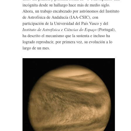
it
b
incógnita desde su hallazgo hace más de medio siglo.
te
o
Ahora, un trabajo encabezado por astrónomos del Instituto
r
de Astrofísica de Andalucía (IAA-CSIC), con
o
participación de la Universidad del País Vasco y del
k
Instituto de Astrofísica e Ciências do Espaço
(Portugal),
ha descrito el mecanismo que la sustenta e incluso ha
logrado reproducir, por primera vez, su evolución a lo
largo de un mes.