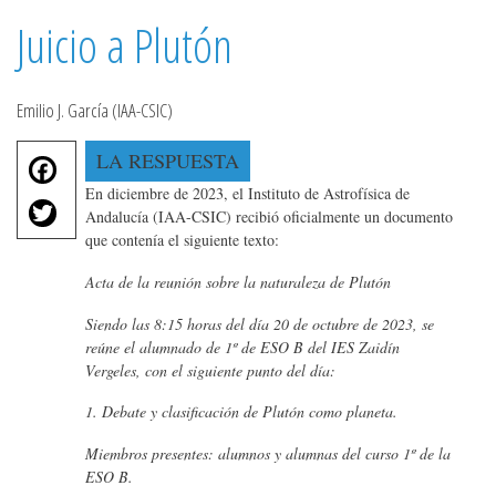
Juicio a Plutón
Emilio J. García (IAA-CSIC)
F
LA RESPUESTA
a
En diciembre de 2023, el Instituto de Astrofísica de
T
c
Andalucía (IAA-CSIC) recibió oficialmente un documento
w
e
que contenía el siguiente texto:
it
b
te
Acta de la reunión sobre la naturaleza de Plutón
o
r
o
Siendo las 8:15 horas del día 20 de octubre de 2023, se
reúne el alumnado de 1º de ESO B del IES Zaidín
k
Vergeles, con el siguiente punto del día:
1. Debate y clasificación de Plutón como planeta.
Miembros presentes: alumnos y alumnas del curso 1º de la
ESO B.