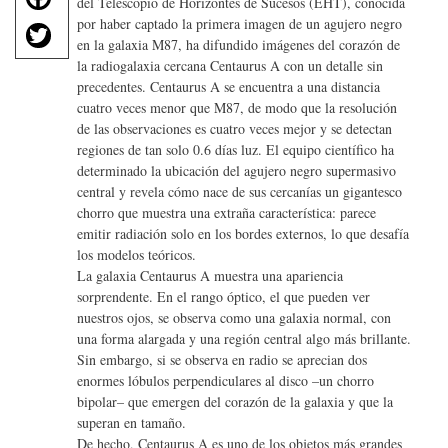
del Telescopio de Horizontes de Sucesos (EHT), conocida
a
T
por haber captado la primera imagen de un agujero negro
c
en la galaxia M87, ha difundido imágenes del corazón de
w
e
la radiogalaxia cercana Centaurus A con un detalle sin
it
b
precedentes. Centaurus A se encuentra a una distancia
te
o
cuatro veces menor que M87, de modo que la resolución
r
de las observaciones es cuatro veces mejor y se detectan
o
regiones de tan solo 0.6 días luz. El equipo científico ha
k
determinado la ubicación del agujero negro supermasivo
central y revela cómo nace de sus cercanías un gigantesco
chorro que muestra una extraña característica: parece
emitir radiación solo en los bordes externos, lo que desafía
los modelos teóricos.
La galaxia Centaurus A muestra una apariencia
sorprendente. En el rango óptico, el que pueden ver
nuestros ojos, se observa como una galaxia normal, con
una forma alargada y una región central algo más brillante.
Sin embargo, si se observa en radio se aprecian dos
enormes lóbulos perpendiculares al disco –un chorro
bipolar– que emergen del corazón de la galaxia y que la
superan en tamaño.
De hecho, Centaurus A es uno de los objetos más grandes