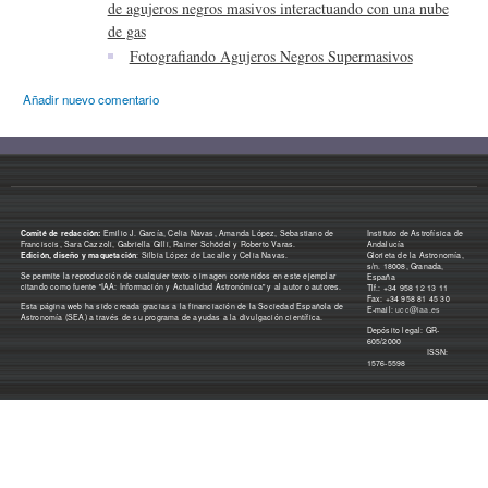
de agujeros negros masivos interactuando con una nube
de gas
Fotografiando Agujeros Negros Supermasivos
Añadir nuevo comentario
Comité de redacción:
Emilio J. García, Celia Navas, Amanda López, Sebastiano de
Instituto de Astrofísica de
Franciscis, Sara Cazzoli, Gabriella Gilli, Rainer Schödel y Roberto Varas.
Andalucía
Edición, diseño y maquetación
: Silbia López de Lacalle y Celia Navas.
Glorieta de la Astronomía,
s/n. 18008, Granada,
Se permite la reproducción de cualquier texto o imagen contenidos en este ejemplar
España
citando como fuente "IAA: Información y Actualidad Astronómica" y al autor o autores.
Tlf.: +34 958 12 13 11
Fax: +34 958 81 45 30
Esta página web ha sido creada gracias a la financiación de la Sociedad Española de
E-mail:
ucc@iaa.es
Astronomía (SEA) a través de su programa de ayudas a la divulgación científica.
Depósito legal: GR-
605/2000
ISSN:
1576-5598