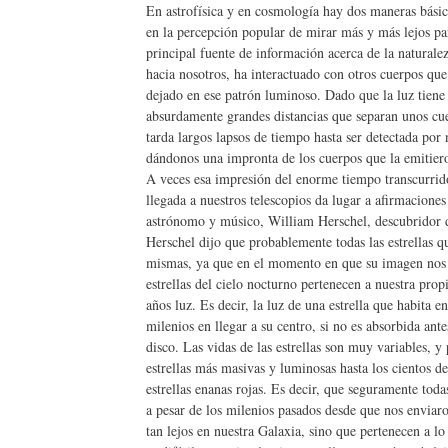
En astrofísica y en cosmología hay dos maneras básic
en la percepción popular de mirar más y más lejos par
principal fuente de información acerca de la naturalez
hacia nosotros, ha interactuado con otros cuerpos que
dejado en ese patrón luminoso. Dado que la luz tiene 
absurdamente grandes distancias que separan unos cue
tarda largos lapsos de tiempo hasta ser detectada por
dándonos una impronta de los cuerpos que la emitiero
A veces esa impresión del enorme tiempo transcurrido 
llegada a nuestros telescopios da lugar a afirmaciones
astrónomo y músico, William Herschel, descubridor de
Herschel dijo que probablemente todas las estrellas q
mismas, ya que en el momento en que su imagen nos a
estrellas del cielo nocturno pertenecen a nuestra prop
años luz. Es decir, la luz de una estrella que habita e
milenios en llegar a su centro, si no es absorbida ant
disco. Las vidas de las estrellas son muy variables, y
estrellas más masivas y luminosas hasta los cientos de
estrellas enanas rojas. Es decir, que seguramente toda
a pesar de los milenios pasados desde que nos enviaro
tan lejos en nuestra Galaxia, sino que pertenecen a l