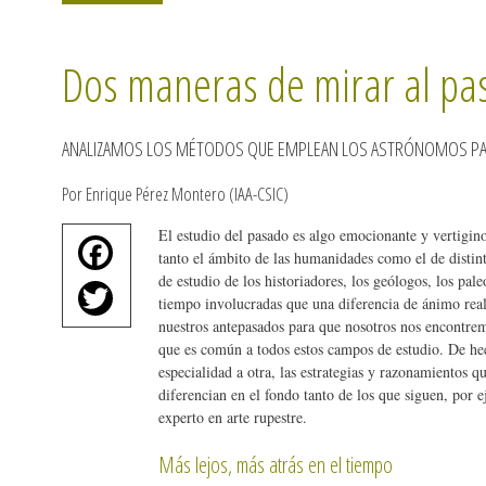
Dos maneras de mirar al pa
ANALIZAMOS LOS MÉTODOS QUE EMPLEAN LOS ASTRÓNOMOS PARA
Por Enrique Pérez Montero (IAA-CSIC)
El estudio del pasado es algo emocionante y vertigin
Fa
tanto el ámbito de las humanidades como el de distinta
ce
de estudio de los historiadores, los geólogos, los pal
T
tiempo involucradas que una diferencia de ánimo real
bo
wi
nuestros antepasados para que nosotros nos encontrem
ok
que es común a todos estos campos de estudio. De he
tte
especialidad a otra, las estrategias y razonamientos 
r
diferencian en el fondo tanto de los que siguen, por
experto en arte rupestre.
Más lejos, más atrás en el tiempo