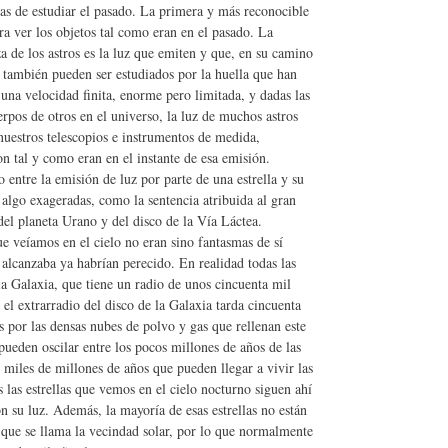
as de estudiar el pasado. La primera y más reconocible
a ver los objetos tal como eran en el pasado. La
a de los astros es la luz que emiten y que, en su camino
 también pueden ser estudiados por la huella que han
una velocidad finita, enorme pero limitada, y dadas las
rpos de otros en el universo, la luz de muchos astros
 nuestros telescopios e instrumentos de medida,
n tal y como eran en el instante de esa emisión.
entre la emisión de luz por parte de una estrella y su
 algo exageradas, como la sentencia atribuida al gran
l planeta Urano y del disco de la Vía Láctea.
ue veíamos en el cielo no eran sino fantasmas de sí
lcanzaba ya habrían perecido. En realidad todas las
ia Galaxia, que tiene un radio de unos cincuenta mil
n el extrarradio del disco de la Galaxia tarda cincuenta
es por las densas nubes de polvo y gas que rellenan este
 pueden oscilar entre los pocos millones de años de las
 miles de millones de años que pueden llegar a vivir las
s las estrellas que vemos en el cielo nocturno siguen ahí
n su luz. Además, la mayoría de esas estrellas no están
o que se llama la vecindad solar, por lo que normalmente