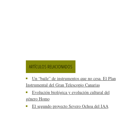
ARTÍCULOS RELACIONADOS
Un “baile” de instrumentos que no cesa. El Plan
Instrumental del Gran Telescopio Canarias
Evolución biológica y evolución cultural del
género Homo
El segundo proyecto Severo Ochoa del IAA