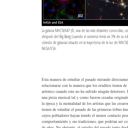
La galaxia MACS0647-JD, una de las más distantes conocidas, cu
después del Big Bang (cuando el universo tenía un 3% de su eda
cúmulo de galaxias situado en la trayectoria de la luz de MACS
NASA/ESA.
Esta manera de estudiar el pasado mirando directame
relacionarse con la manera que los eruditos tienen de e
artístico cuando este no ha sufrido ningún deterioro.
una pieza musical tal y como fueron creadas original
la época y la mentalidad de los artistas que las crea
tienen de estudiar el pasado de las primeras tribus 
cuyos pobladores hayan tenido el menor contacto posib
comportamiento y sus tradiciones, que podrían ser co
de años. No obstante, el estudio del pasado tanto desd