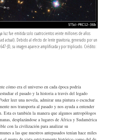
ya luz fue emitida solo cuatrocientos veinte millones de años
d actual). Debido al efecto de lente gravitoria, generado por un
0647-JD, su imagen aparece amplificada y por triplicado. Crédito:
nte cómo era el universo en cada época podría
studiar el pasado y la historia a través del legado
 Poder leer una novela, admirar una pintura o escuchar
mente nos transporta al pasado y nos ayuda a entender
ron. Esta es también la manera que algunos antropólogos
humanas, desplazándose a lugares de África y Sudamérica
le con la civilización para analizar su
munes a las que nuestros antepasados tenían hace miles
e el punto de vista estrictamente histórico como del de