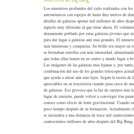
Los muestreos profundos del cielo realizados con los 
astronómicos con espejos de hasta diez metros de di
detalles de galaxias apenas mil millones de años desp
aspecto muy diferente al que tiene ahora. El volumen
densamente poblado por estas galaxias jóvenes que i
para dar lugar a galaxias aún más grandes. El número
más luminosas y compactas. Su brillo era mayor en r
se formaban estrellas con más intensidad, alimentan
que todas ellas tienen en su centro y dando lugar a br
Las imágenes de las galaxias más lejanas y, por tanto
combinación del uso de los grandes telescopios actua
que ayuda a mirar aún más lejos. Según la teoría de la
apreciables en su trayectoria cuando pasa cerca de 
de galaxias. Eso provoca que la luz de cuerpos más lej
lugar de emisión, puede volver a converger tras pasa
conoce como efecto de lente gravitacional. Usando es
poco tiempo después de su formación. Actualmente e
se encuentra a una distancia de trece mil cuatrociento
cuatrocientos millones de años después del Big Bang.