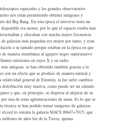
telescopios espaciales y los grandes observatorios
ámetro nos están permitiendo obtener imágenes y
ués del Big Bang. En esta época el universo tenía un
 disponible era menor, por lo que el espacio estaba más
nteractuaban y chocaban con mucha mayor frecuencia
 de galaxias más pequeñas era mayor por tanto, y eran
elación a su tamaño porque estaban en la época en que
do de manera simultánea al agujero negro supermasivo
illantes emisiones en rayos X y en radio.
, más antiguas, se han obtenido también gracias a la
les con un efecto que se produce de manera natural y
 relatividad general de Einstein, la luz sufre cambios
una distribución muy masiva, como puede ser un cúmulo
anos y que, en principio, se dispersa al alejarse de su
r por una de estas aglomeraciones de masa. Es lo que se
ta técnica se han podido tomar imágenes de galaxias
l récord lo ostenta la galaxia MACS J0647+7015, que
s millones de años luz de la Tierra, apenas