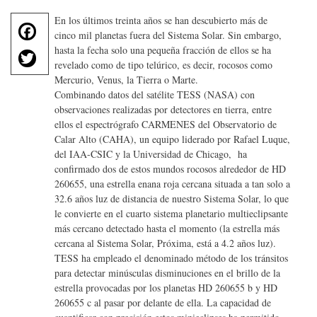
En los últimos treinta años se han descubierto más de
F
cinco mil planetas fuera del Sistema Solar. Sin embargo,
a
T
hasta la fecha solo una pequeña fracción de ellos se ha
c
revelado como de tipo telúrico, es decir, rocosos como
w
e
Mercurio, Venus, la Tierra o Marte.
it
b
Combinando datos del satélite TESS (NASA) con
te
o
observaciones realizadas por detectores en tierra, entre
r
ellos el espectrógrafo CARMENES del Observatorio de
o
Calar Alto (CAHA), un equipo liderado por Rafael Luque,
k
del IAA-CSIC y la Universidad de Chicago, ha
confirmado dos de estos mundos rocosos alrededor de HD
260655, una estrella enana roja cercana situada a tan solo a
32.6 años luz de distancia de nuestro Sistema Solar, lo que
le convierte en el cuarto sistema planetario multieclipsante
más cercano detectado hasta el momento (la estrella más
cercana al Sistema Solar, Próxima, está a 4.2 años luz).
TESS ha empleado el denominado método de los tránsitos
para detectar minúsculas disminuciones en el brillo de la
estrella provocadas por los planetas HD 260655 b y HD
260655 c al pasar por delante de ella. La capacidad de