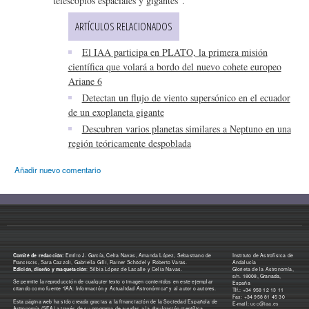
telescopios espaciales y gigantes”.
ARTÍCULOS RELACIONADOS
El IAA participa en PLATO, la primera misión
científica que volará a bordo del nuevo cohete europeo
Ariane 6
Detectan un flujo de viento supersónico en el ecuador
de un exoplaneta gigante
Descubren varios planetas similares a Neptuno en una
región teóricamente despoblada
Añadir nuevo comentario
Comité de redacción:
Emilio J. García, Celia Navas, Amanda López, Sebastiano de
Instituto de Astrofísica de
Franciscis, Sara Cazzoli, Gabriella Gilli, Rainer Schödel y Roberto Varas.
Andalucía
Edición, diseño y maquetación
: Silbia López de Lacalle y Celia Navas.
Glorieta de la Astronomía,
s/n. 18008, Granada,
Se permite la reproducción de cualquier texto o imagen contenidos en este ejemplar
España
citando como fuente "IAA: Información y Actualidad Astronómica" y al autor o autores.
Tlf.: +34 958 12 13 11
Fax: +34 958 81 45 30
Esta página web ha sido creada gracias a la financiación de la Sociedad Española de
E-mail:
ucc@iaa.es
Astronomía (SEA) a través de su programa de ayudas a la divulgación científica.