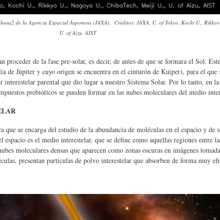
abusa2 de la Agencia Espacial Japonesa (JAXA). Créditos: JAXA, U. of Tokyo, Kochi U., Rikkyo
U. of Aizu, AIST
proceder de la fase pre-solar, es decir, de antes de que se formara el Sol. Este
de Júpiter y cuyo origen se encuentra en el cinturón de Kuiper), para el que 
interestelar parental que dio lugar a nuestro Sistema Solar. Por lo tanto, en la
puestos prebióticos se pueden formar en las nubes moleculares del medio inter
ELAR
ica que se encarga del estudio de la abundancia de moléculas en el espacio y de s
espacio es el medio interestelar, que se define como aquellas regiones entre la
 nubes moleculares densas que aparecen como zonas oscuras en imágenes tomadas
las, presentan partículas de polvo interestelar que absorben de forma muy efic