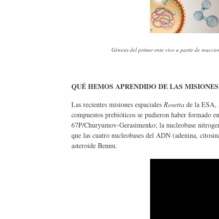
Génesis del primer ente vivo a partir de reac
QUÉ HEMOS APRENDIDO DE LAS MISIONES
Las recientes misiones espaciales
Rosetta
de la ESA,
compuestos prebióticos se pudieron haber formado en 
67P/Churyumov-Gerasimenko; la nucleobase nitrogenad
que las cuatro nucleobases del ADN (adenina, citosina
asteroide Bennu.