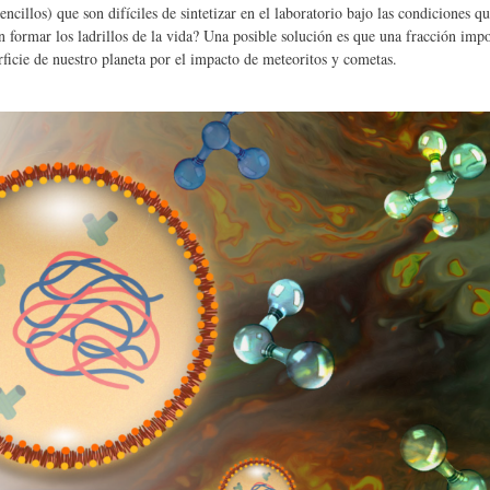
illos) que son difíciles de sintetizar en el laboratorio bajo las condiciones qu
formar los ladrillos de la vida? Una posible solución es que una fracción impo
erficie de nuestro planeta por el impacto de meteoritos y cometas.