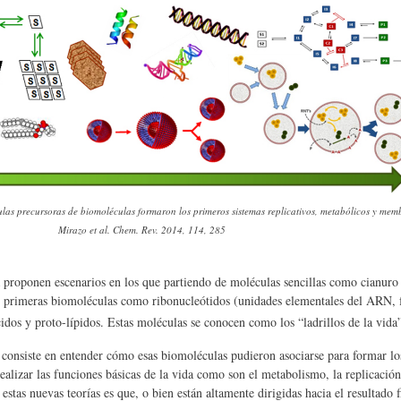
las precursoras de biomoléculas formaron los primeros sistemas replicativos, metabólicos y memb
Mirazo et al. Chem. Rev. 2014, 114, 285
 proponen escenarios en los que partiendo de moléculas sencillas como cianur
s primeras biomoléculas como ribonucleótidos (unidades elementales del ARN,
idos y proto-lípidos. Estas moléculas se conocen como los “ladrillos de la vida
ad consiste en entender cómo esas biomoléculas pudieron asociarse para formar l
ealizar las funciones básicas de la vida como son el metabolismo, la replicació
as nuevas teorías es que, o bien están altamente dirigidas hacia el resultado f