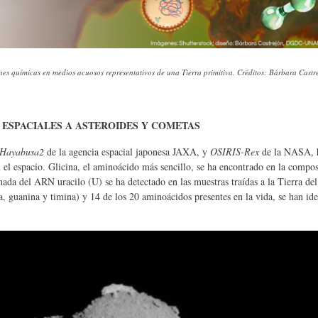
ciones químicas en medios acuosos representativos de una Tierra primitiva. Créditos: Bárbara C
 ESPACIALES A ASTEROIDES Y COMETAS
Hayabusa2
de la agencia espacial japonesa JAXA, y
OSIRIS-Rex
de la NASA, h
el espacio. Glicina, el aminoácido más sencillo, se ha encontrado en la compo
a del ARN uracilo (U) se ha detectado en las muestras traídas a la Tierra del
, guanina y timina) y 14 de los 20 aminoácidos presentes en la vida, se han ide