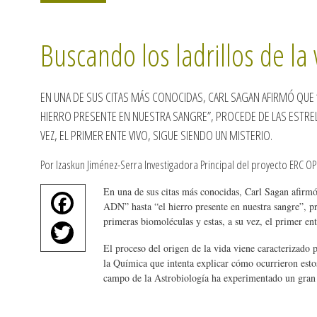
Buscando los ladrillos de la 
EN UNA DE SUS CITAS MÁS CONOCIDAS, CARL SAGAN AFIRMÓ QUE
HIERRO PRESENTE EN NUESTRA SANGRE”, PROCEDE DE LAS ESTRE
VEZ, EL PRIMER ENTE VIVO, SIGUE SIENDO UN MISTERIO.
Por Izaskun Jiménez-Serra Investigadora Principal del proyecto ERC O
En una de sus citas más conocidas, Carl Sagan afirmó
Fa
ADN” hasta “el hierro presente en nuestra sangre”, pr
ce
primeras biomoléculas y estas, a su vez, el primer ent
T
bo
wi
El proceso del origen de la vida viene caracterizado 
ok
la Química que intenta explicar cómo ocurrieron esto
tte
campo de la Astrobiología ha experimentado un gra
r