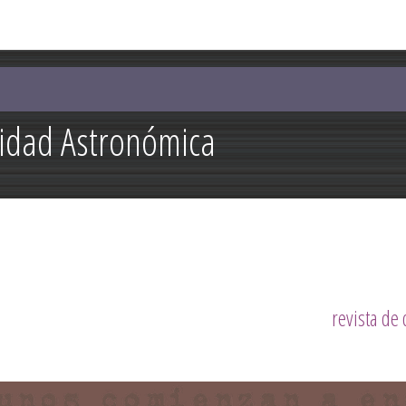
Pasar al
contenido
principal
lidad Astronómica
revista de 