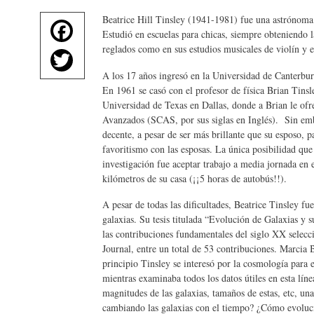
Beatrice Hill Tinsley (1941-1981) fue una astrónoma 
Fa
Estudió en escuelas para chicas, siempre obteniendo l
ce
reglados como en sus estudios musicales de violín y 
T
bo
wi
A los 17 años ingresó en la Universidad de Canterbur
ok
En 1961 se casó con el profesor de física Brian Tinsl
tte
Universidad de Texas en Dallas, donde a Brian le ofr
r
Avanzados (SCAS, por sus siglas en Inglés). Sin emb
decente, a pesar de ser más brillante que su esposo, p
favoritismo con las esposas. La única posibilidad que 
investigación fue aceptar trabajo a media jornada en
kilómetros de su casa (¡¡5 horas de autobús!!).
A pesar de todas las dificultades, Beatrice Tinsley f
galaxias. Su tesis titulada “Evolución de Galaxias y 
las contribuciones fundamentales del siglo XX selecci
Journal, entre un total de 53 contribuciones. Marcia 
principio Tinsley se interesó por la cosmología para e
mientras examinaba todos los datos útiles en esta lín
magnitudes de las galaxias, tamaños de estas, etc, u
cambiando las galaxias con el tiempo? ¿Cómo evolucio