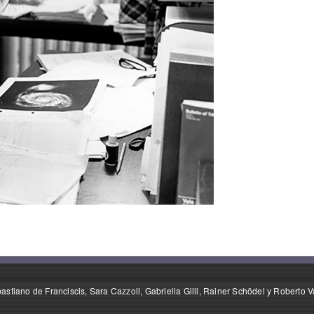
stiano de Franciscis, Sara Cazzoli, Gabriella Gilli, Rainer Schödel y Roberto V