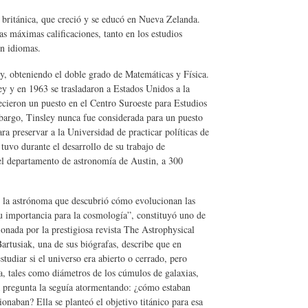
británica, que creció y se educó en Nueva Zelanda.
as máximas calificaciones, tanto en los estudios
en idiomas.
y, obteniendo el doble grado de Matemáticas y Física.
ey y en 1963 se trasladaron a Estados Unidos a la
ecieron un puesto en el Centro Suroeste para Estudios
argo, Tinsley nunca fue considerada para un puesto
ara preservar a la Universidad de practicar políticas de
tuvo durante el desarrollo de su trabajo de
 el departamento de astronomía de Austin, a 300
ue la astrónoma que descubrió cómo evolucionan las
su importancia para la cosmología”, constituyó uno de
onada por la prestigiosa revista The Astrophysical
Bartusiak, una de sus biógrafas, describe que en
studiar si el universo era abierto o cerrado, pero
ea, tales como diámetros de los cúmulos de galaxias,
na pregunta la seguía atormentando: ¿cómo estaban
naban? Ella se planteó el objetivo titánico para esa