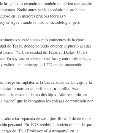
n de las galaxias creando un modelo numérico que seguía
as componen. Nadie antes había abordado un problema
ndose en las mejores pruebas teóricas y
hoy se sigue usando la misma metodología, pero
s.
s astrónomos y astrónomas más eminentes de la época,
idad de Texas, donde no pudo obtener el puesto al cual
 situación: “la Universidad de Texas en Dallas (UTD)
car. Yo soy una excelente científica y entre mis colegas
e y valiosa, sin embargo la UTD me ha mantenido
ambridge en Inglaterra, la Universidad de Chicago y la
a estar lo más cerca posible de su familia. Esta
ncia a la custodia de sus dos hijos. Aún recuerdo, en
la madre” que le otorgaban los colegas de profesión por
ausaba estar separada de sus hijos, floreció desde todos
vida personal. En 1978 recibió la noticia oficial de que
el cargo de “Full Professor of Astronomy” en la