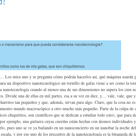
o o mecanismo para que pueda considerarse nanotecnología?
illos como los de mis gafas, que son chiquitísimos.
s… Los mira uno y se pregunta cómo podrán hacerlos así, qué máquina usarán pa
ra un dispositivo nanotecnológico un tornillo de gafas viene a ser como la torr
la nanotecnología cuando al menos una de sus dimensiones no supera los cien n
s. Divide una de ellas en mil partes, esa a su vez en diez, y… vale, vale, que y
arritos tan pequeños y que, además, sirvan para algo. Claro, que la cosa no e
 nuestro mundo macroscópico a otro mucho más pequeño. Parte de la culpa de q
icos chiquititos, son científicos que se dedican a estudiar todo esto), que para 
or ejemplo, una guitarra cuyas cuerdas están hechas con átomos individuales y
erlo, pues uno se ve ya bailando en un nanoconcierto en un nanobar la noche de
scala, y por eso uno de los preceptos de la nanotecnología es la búsqueda de l