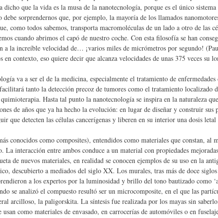
e ha dicho que la vida es la musa de la nanotecnología, porque es el único siste
 no debe sorprendernos que, por ejemplo, la mayoría de los llamados nanomotores
e, como todos sabemos, transporta macromoléculas de un lado a otro de las cé
vemos cuando abrimos el capó de nuestro coche. Con esta filosofía se han conse
 a la increíble velocidad de… ¡varios miles de micrómetros por segundo! (Paus
 en contexto, eso quiere decir que alcanza velocidades de unas 375 veces su l
ogía va a ser el de la medicina, especialmente el tratamiento de enfermedades 
facilitará tanto la detección precoz de tumores como el tratamiento localizado d
 quimioterapia. Hasta tal punto la nanotecnología se inspira en la naturaleza que 
lones de años que ya ha hecho la evolución: en lugar de diseñar y construir sus 
ir que detecten las células cancerígenas y liberen en su interior una dosis let
ás conocidos como composites), entendidos como materiales que constan, al me
rzo. La interacción entre ambos conduce a un material con propiedades mejoradas 
eta de nuevos materiales, en realidad se conocen ejemplos de su uso en la antig
o, descubierto a mediados del siglo XX. Los murales, tras más de doce siglos 
prendieron a los expertos por la luminosidad y brillo del tono bautizado como ‘
do se analizó el compuesto resultó ser un microcomposite, en el que las partíc
l arcilloso, la paligorskita. La síntesis fue realizada por los mayas sin saberlo
e usan como materiales de envasado, en carrocerías de automóviles o en fuselaje