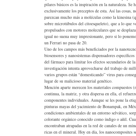
pilares básicos es la inspiración en la naturaleza. S
exclusivamente los preceptos de esta. Así las cosas,
parezcan mucho más a moléculas como la kinesina (qu
sobre microtúbulos del citoesqueleto), que a lo que 
propulsados con motores moleculares que se desplazan
igual no suena muy impresionante, pero si lo ponemos
un Ferrari no pasa de 20.
Uno de los campos más beneficiados por la nanotecnol
biosensores y nanosistemas dispensadores específicos 
del fármaco para limitar los efectos secundarios de la
investigación intenta aprovecharse del trabajo de mil
varios grupos están “domesticando” virus para consegu
lugar de su malicioso material genético.
Mención aparte merecen los materiales compuestos (m
continua, la matriz, y otra dispersa en ella, el refue
componentes individuales. Aunque se les pone la etiqu
pinturas mayas del yacimiento de Bonampak, en Méxic
condiciones ambientales de un entorno selvático, sor
colorante orgánico conocido como índigo o añil. Cuan
encontraban atrapadas en la red de canales de un minera
ricas en el mineral. Hoy en día, los nanocomposites s