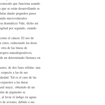
ma conocido que funciona usando
 que se están desarrollando se
lulas dando pequeños pasos
guido microvehículos
a dramática) Vale, dicho así
ongitud por segundo, cuando
como el cáncer. El uso de
e estos, reduciendo las dosis
otra de las líneas de
propios nanodispositivos,
al de un determinado fármaco en
nos, de dos fases sólidas: una
respecto a las de sus
üedad. Tal es el caso de las
expuestos a las duras
azul maya’, obtenido de un
ulas de pigmento se
, al lavar el índigo en aguas
s de aviones, debido a sus