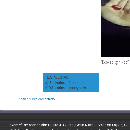
“Debes elegir, Neo”.
RESPUESTAS
a) Buckminsterfullerenos
b) Westminsterabbeycells
Añadir nuevo comentario
Emilio J. García, Celia Navas, Amanda López, Seba
Comité de redacción: