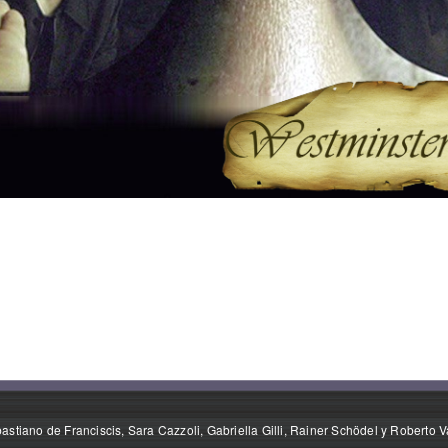
stiano de Franciscis, Sara Cazzoli, Gabriella Gilli, Rainer Schödel y Roberto V