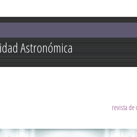
Pasar al
contenido
principal
lidad Astronómica
revista de 