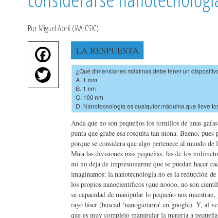
Por Miguel Abril (IAA-CSIC)
Fa
LA RESPUESTA
ce
T
¿Qué dimensiones máximas debe tener un dispositiv
bo
A. 1 mm
wi
B. 1 nm
ok
C. 100 nm
tte
D. Nanotecnología es cualquier máquina que lleve torn
r
Anda que no son pequeños los tornillos de unas gafa
punta que grabe esa rosquita tan mona. Bueno, pues pa
porque se considera que algo pertenece al mundo de 
Mira las divisiones más pequeñas, las de los milímetro
mí no deja de impresionarme que se puedan hacer cach
imaginamos: la nanotecnología no es la reducción de
los propios nanocientíficos (que noooo, no son científ
su capacidad de manipular lo pequeño nos muestran, p
rayo láser (buscad ‘nanoguitarra’ en google). Y, al v
que es muy complejo manipular la materia a pequeña e