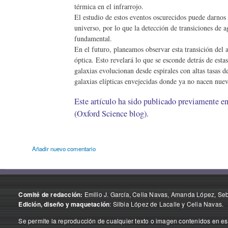
térmica en el infrarrojo.
El estudio de estos eventos oscurecidos puede darno
universo, por lo que la detección de transiciones de a
fundamental.
En el futuro, planeamos observar esta transición del 
óptica. Esto revelará lo que se esconde detrás de est
galaxias evolucionan desde espirales con altas tasas d
galaxias elípticas envejecidas donde ya no nacen nueva
Este artículo ha sido publicado previamente en
(Oxford Science blog).
Añadir nuevo comentario
Emilio J. García, Celia Navas, Amanda López, Seba
Comité de redacción:
: Silbia López de Lacalle y Celia Navas.
Edición, diseño y maquetación
Se permite la reproducción de cualquier texto o imagen contenidos en est