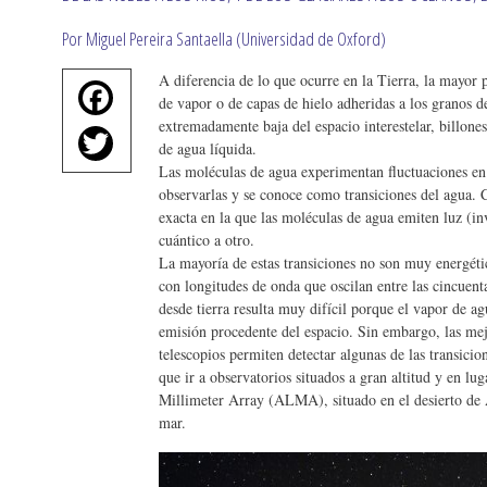
Por Miguel Pereira Santaella (Universidad de Oxford)
A diferencia de lo que ocurre en la Tierra, la mayor 
Fa
de vapor o de capas de hielo adheridas a los granos de
ce
extremadamente baja del espacio interestelar, billone
T
de agua líquida.
bo
wi
Las moléculas de agua experimentan fluctuaciones en 
ok
observarlas y se conoce como transiciones del agua. 
tte
exacta en la que las moléculas de agua emiten luz (i
r
cuántico a otro.
La mayoría de estas transiciones no son muy energétic
con longitudes de onda que oscilan entre las cincuenta
desde tierra resulta muy difícil porque el vapor de a
emisión procedente del espacio. Sin embargo, las mejo
telescopios permiten detectar algunas de las transici
que ir a observatorios situados a gran altitud y en 
Millimeter Array (ALMA), situado en el desierto de A
mar.