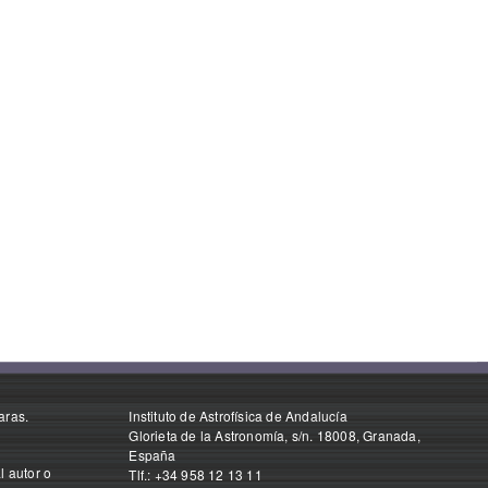
aras.
Instituto de Astrofísica de Andalucía
Glorieta de la Astronomía, s/n. 18008, Granada,
España
l autor o
Tlf.: +34 958 12 13 11