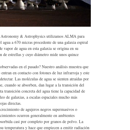
en Astronomy & Astrophysics utilizamos ALMA para
del agua a 670 micras procedente de una galaxia espiral
e vapor de agua en esta galaxia se origina en su
n de estrellas y cuyo diámetro mide unos quince
s observadas en el pasado? Nuestro análisis muestra que
ntran en contacto con fotones de luz infrarroja y este
detectar. Las moléculas de agua se sienten atraídas por
, cuando se absorben, dan lugar a la transición del
a transición concreta del agua tiene la capacidad de
cleo de galaxias, a escalas espaciales mucho más
ojas directas.
 crecimiento de agujeros negros supermasivos o
tecimientos ocurren generalmente en ambientes
bsorbida casi por completo por granos de polvo. La
su temperatura y hace que empiecen a emitir radiación