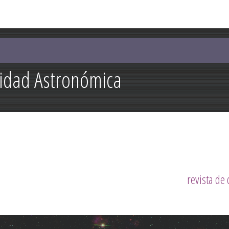
Pasar al
contenido
principal
lidad Astronómica
revista de 