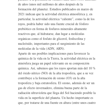
o
r
o
de años (unos mil millones de años después de la
formación del planeta). Estudios publicados en marzo de
k
2021 indican que la actividad eléctrica atmosférica y, en
particular, la actividad eléctrica “caliente”, como la de los
rayos, podría haber sido una fuente crucial de fósforo
prebiótico en forma de fosfuros minerales altamente
reactivos que, al hidratarse, dan lugar a moléculas
orgánicas como el fosfato de glicerol, fosfocolina y
nucleósido, importantes para el surgimiento de las
moléculas de la vida (ADN, ARN).
Aparte de sus posibles implicaciones para favorecer la
química de la vida en la Tierra, la actividad eléctrica en la
atmósfera juega un papel relevante en su composición
química. Así, sabemos que los rayos aportan más del 10 %
del óxido nítrico (NO) de la alta troposfera, que a su vez
contribuye a la formación de ozono (O3) en la alta
troposfera y baja estratosfera. El ozono, además de ser un
gas de efecto invernadero, elimina buena parte de la
radiación ultravioleta que llega del Sol haciendo posible la
vida en la superficie del planeta. Un hecho importante es
que, por tratarse de una fuente en altura (entre unos cuatro