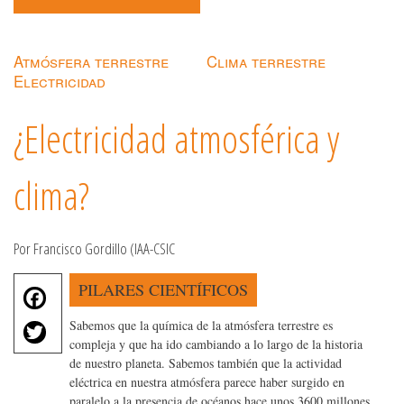
Atmósfera terrestre
Clima terrestre
Electricidad
¿Electricidad atmosférica y
clima?
Por Francisco Gordillo (IAA-CSIC
F
PILARES CIENTÍFICOS
a
T
Sabemos que la química de la atmósfera terrestre es
c
w
compleja y que ha ido cambiando a lo largo de la historia
e
de nuestro planeta. Sabemos también que la actividad
it
b
eléctrica en nuestra atmósfera parece haber surgido en
te
paralelo a la presencia de océanos hace unos 3600 millones