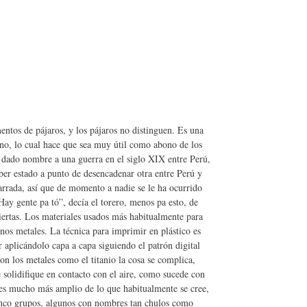
ntos de pájaros, y los pájaros no distinguen. Es una
eno, lo cual hace que sea muy útil como abono de los
 dado nombre a una guerra en el siglo XIX entre Perú,
aber estado a punto de desencadenar otra entre Perú y
arrada, así que de momento a nadie se le ha ocurrido
ay gente pa tó”, decía el torero, menos pa esto, de
ertas. Los materiales usados más habitualmente para
unos metales. La técnica para imprimir en plástico es
ir aplicándolo capa a capa siguiendo el patrón digital
 los metales como el titanio la cosa se complica,
e solidifique en contacto con el aire, como sucede con
 es mucho más amplio de lo que habitualmente se cree,
cinco grupos, algunos con nombres tan chulos como