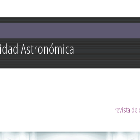
Pasar al
contenido
principal
lidad Astronómica
revista de 