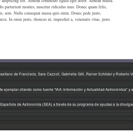
r adipiscing elit. Aenean commodo ligula eget dolor. Aenean massa.
is parturient montes, nascetur ridiculus mus. Donec quam felis,
uis, sem. Nulla consequat massa quis enim. Donec pede justo,
 arcu. In enim justo, rhoncus ut, imperdiet a, venenatis vitae, justo.
stiano de Franciscis, Sara Cazzoli, Gabriella Gilli, Rainer Schödel y Roberto V
e ejemplar citando como fuente "IAA: Información y Actualidad Astronómica" y a
 Española de Astronomía (SEA) a través de su programa de ayudas a la divulgaci