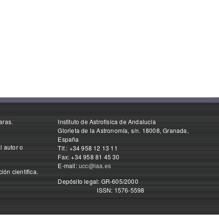
aras.
Instituto de Astrofísica de Andalucía
Glorieta de la Astronomía, s/n. 18008, Granada,
España
l autor o
Tlf.: +34 958 12 13 11
Fax: +34 958 81 45 30
E-mail:
ucc@iaa.es
ón científica.
Depósito legal: GR-605/2000
ISSN: 1576-5598