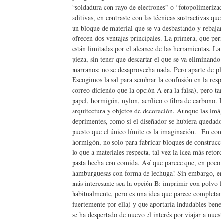
“soldadura con rayo de electrones” o “fotopolimerizac
aditivas, en contraste con las técnicas sustractivas qu
un bloque de material que se va desbastando y rebajand
ofrecen dos ventajas principales. La primera, que pe
están limitadas por el alcance de las herramientas. La
pieza, sin tener que descartar el que se va eliminand
marranos: no se desaprovecha nada. Pero aparte de pl
Escogimos la sal para sembrar la confusión en la res
correo diciendo que la opción A era la falsa), pero t
papel, hormigón, nylon, acrílico o fibra de carbono. 
arquitectura y objetos de decoración. Aunque las imá
deprimentes, como si el diseñador se hubiera quedado a
puesto que el único límite es la imaginación. En cons
hormigón, no solo para fabricar bloques de construcci
lo que a materiales respecta, tal vez la idea más ret
pasta hecha con comida. Así que parece que, en po
hamburguesas con forma de lechuga! Sin embargo, en el
más interesante sea la opción B: imprimir con polvo 
habitualmente, pero es una idea que parece complet
fuertemente por ella) y que aportaría indudables bene
se ha despertado de nuevo el interés por viajar a nue