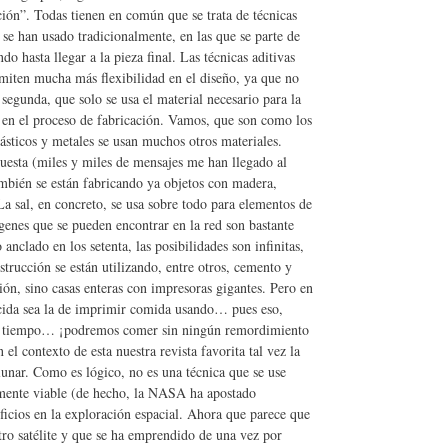
ión”. Todas tienen en común que se trata de técnicas
e se han usado tradicionalmente, en las que se parte de
o hasta llegar a la pieza final. Las técnicas aditivas
rmiten mucha más flexibilidad en el diseño, ya que no
 segunda, que solo se usa el material necesario para la
o en el proceso de fabricación. Vamos, que son como los
ásticos y metales se usan muchos otros materiales.
puesta (miles y miles de mensajes me han llegado al
ambién se están fabricando ya objetos con madera,
La sal, en concreto, se usa sobre todo para elementos de
genes que se pueden encontrar en la red son bastante
nclado en los setenta, las posibilidades son infinitas,
trucción se están utilizando, entre otros, cemento y
ón, sino casas enteras con impresoras gigantes. Pero en
orcida sea la de imprimir comida usando… pues eso,
co tiempo… ¡podremos comer sin ningún remordimiento
 contexto de esta nuestra revista favorita tal vez la
lunar. Como es lógico, no es una técnica que se use
amente viable (de hecho, la NASA ha apostado
ficios en la exploración espacial. Ahora que parece que
stro satélite y que se ha emprendido de una vez por