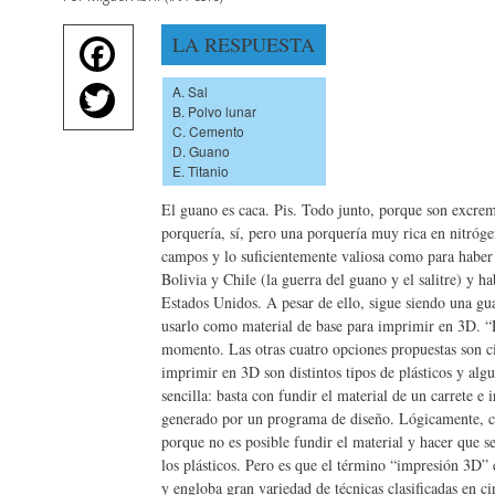
Fa
LA RESPUESTA
ce
T
A. Sal
bo
B. Polvo lunar
wi
C. Cemento
ok
D. Guano
tte
E. Titanio
r
El guano es caca. Pis. Todo junto, porque son excreme
porquería, sí, pero una porquería muy rica en nitróg
campos y lo suficientemente valiosa como para haber
Bolivia y Chile (la guerra del guano y el salitre) y h
Estados Unidos. A pesar de ello, sigue siendo una gu
usarlo como material de base para imprimir en 3D. “H
momento. Las otras cuatro opciones propuestas son ci
imprimir en 3D son distintos tipos de plásticos y alg
sencilla: basta con fundir el material de un carrete e 
generado por un programa de diseño. Lógicamente, con
porque no es posible fundir el material y hacer que s
los plásticos. Pero es que el término “impresión 3D”
y engloba gran variedad de técnicas clasificadas en 