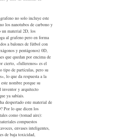
grafeno no solo incluye este
omo los nanotubos de carbono y
o un material 2D, los
oga al grafeno pero en forma
idos a balones de fútbol con
hexágonos y pentágonos) 0D,
nes que quedan por encima de
r cierto, «fullerenos» es el
 tipo de partículas, pero su
», lo que da respuesta a la
n este nombre porque su
l inventor y arquitecto
ue ya sabíais.
 ha despertado este material de
? Por lo que dicen los
tales como (tomad aire):
, materiales compuestos
avoces, envases inteligentes,
es de baja toxicidad,