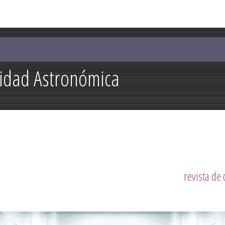
Pasar al
contenido
principal
lidad Astronómica
revista de 