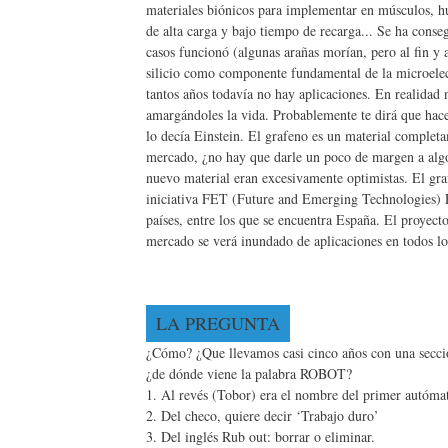
materiales biónicos para implementar en músculos, hu
de alta carga y bajo tiempo de recarga... Se ha conse
casos funcionó (algunas arañas morían, pero al fin y a
silicio como componente fundamental de la microelec
tantos años todavía no hay aplicaciones. En realidad
amargándoles la vida. Probablemente te dirá que hace 
lo decía Einstein. El grafeno es un material complet
mercado, ¿no hay que darle un poco de margen a algo 
nuevo material eran excesivamente optimistas. El gr
iniciativa FET (Future and Emerging Technologies) Fl
países, entre los que se encuentra España. El proyec
mercado se verá inundado de aplicaciones en todos l
LA PREGUNTA
¿Cómo? ¿Que llevamos casi cinco años con una secció
¿de dónde viene la palabra ROBOT?
1. Al revés (Tobor) era el nombre del primer autómat
2. Del checo, quiere decir ‘Trabajo duro’
3. Del inglés Rub out: borrar o eliminar.