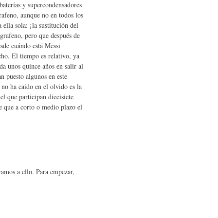
baterías y supercondensadores
grafeno, aunque no en todos los
lla sola: ¡la sustitución del
grafeno, pero que después de
esde cuándo está Messi
ho. El tiempo es relativo, ya
a unos quince años en salir al
an puesto algunos en este
o ha caído en el olvido es la
l que participan diecisiete
e que a corto o medio plazo el
vamos a ello. Para empezar,