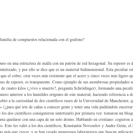
 familia de compuestos relacionada con el grafeno?
ro en una estructura de malla con un patrón de red hexagonal. Su espesor es d
ntetizado, y por ello se dice que es un material bidimensional. Esta peculiar es
 que el cobre, cien veces más resistente que el acero y cinco veces más ligero 
omo de espesor, es transparente. Como ejemplo de sus asombrosas propiedades s
o de cuatro kilos (¿vivo o muerto?, pregunta Schrödinger), formando una pecul
mero anterior a los humildes orígenes de este material, haciendo referencia a d
ebió a la curiosidad de dos científicos rusos de la Universidad de Manchester, 
 (¿para qué irte de cañas a conocer gente y tener una vida pudiéndote encerrar 
e los dos científicos consiguieron sintetizarlo por primera vez: tomaron un bloq
hasta quedarse con una capa de un solo átomo. Hablando en cristiano: cogieron 
lo. Esto les valió a los dos científicos, Konstantin Novoselov y Andre Geim, el
ho más que crecer, y se han creado numerosos laboratorios que buscan aplicacio