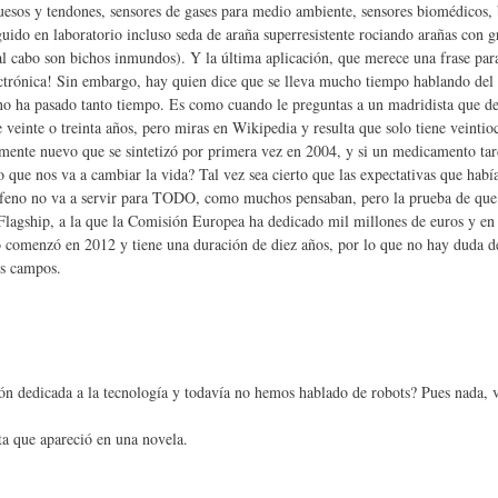
esos y tendones, sensores de gases para medio ambiente, sensores biomédicos, 
guido en laboratorio incluso seda de araña superresistente rociando arañas con 
l cabo son bichos inmundos). Y la última aplicación, que merece una frase para e
trónica! Sin embargo, hay quien dice que se lleva mucho tiempo hablando del 
 no ha pasado tanto tiempo. Es como cuando le preguntas a un madridista que d
veinte o treinta años, pero miras en Wikipedia y resulta que solo tiene veintioc
amente nuevo que se sintetizó por primera vez en 2004, y si un medicamento tard
que nos va a cambiar la vida? Tal vez sea cierto que las expectativas que habí
afeno no va a servir para TODO, como muchos pensaban, pero la prueba de que n
agship, a la que la Comisión Europea ha dedicado mil millones de euros y en e
to comenzó en 2012 y tiene una duración de diez años, por lo que no hay duda d
os campos.
n dedicada a la tecnología y todavía no hemos hablado de robots? Pues nada, 
a que apareció en una novela.