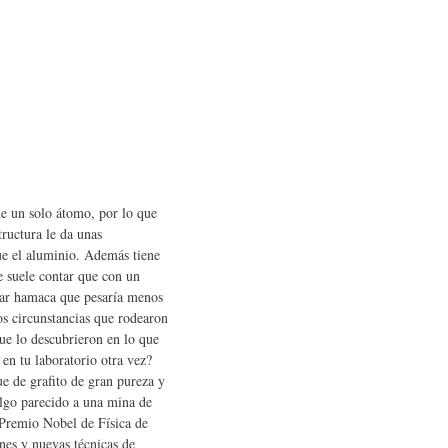
e un solo átomo, por lo que
tructura le da unas
que el aluminio. Además tiene
e suele contar que con un
iar hamaca que pesaría menos
os circunstancias que rodearon
que lo descubrieron en lo que
en tu laboratorio otra vez?
ue de grafito de gran pureza y
algo parecido a una mina de
 Premio Nobel de Física de
nes y nuevas técnicas de