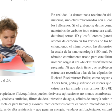
En realidad, la denominada revolución del 
material, sino otros relacionados con él c
los fullerenos. Si el grafeno se define com
nanotubos de carbono (con estructura anál
de tubos) serían 1D y los fullerenos (parec
átomos de carbono en los vértices de los 
entendiendo el número como las dimensio
la escala de la nanotecnología (100 nm). Po
término comúnmente usado para este último
nombre original era «buckminsterfullerenos
pregunta. Ni que decir tiene que recibiero
estructura recordaba a las de las cúpulas de
Richard Buckminster Fuller, como seguro q
 del CSIC.
Ahora bien, ¿está justificado el interés que
estructura tan simple y sus primos 1D y 0D
 propiedades físicoquímicas pueden derivarse aplicaciones no menos asombrosas 
as, chalecos antibalas, filtros de desalinización de agua, células de energía solar
n metales para barcos y aviones, medicamentos contra el cáncer, micrófonos y alt
turas de alta resistencia y que generan energía, vendajes antibacterianos, empast