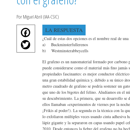
Por Miguel Abril (IAA-CSIC)
Fa
LA RESPUESTA
ce
¿Cuál de estas dos opciones es el nombre real de una
T
a) Buckminsterfullerenos
bo
wi
b) Westminsterabbeycells
ok
tte
El grafeno es un nanomaterial formado por carbono pu
puede considerarse como el material más fino jamás si
r
propiedades fascinantes: es mejor conductor eléctrico
una gran estabilidad química y, debido a su único át
metro cuadrado de grafeno se podría sostener un gat
que uno de los bigotes del felino. Aludíamos en el nú
su descubrimiento. La primera, que su desarrollo se d
ellos llamaban «experimentos de viernes por la noche»
¡Frikis al poder!). La segunda es la técnica con la qu
lo exfoliaron múltiples veces usando cinta adhesiva 
lápiz gigante y la separaron en capas usando papel ce
2010. Desde entonces la fiebre del grafeno no ha hec