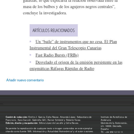
galaxias, lo que explicaría la relación observada entre la
masa de los bulbos y de los agujeros negros centrales”,
concluye la investigadora.
ARTÍCULOS RELACIONADOS
Un “baile” de instrumentos que no cesa. El Plan
Instrumental del Gran Telescopio Canarias
Fast Radio Bursts (FRBs)
Desvelado el origen de la emisión persistente en las
enigmáticas Ráfagas Rápidas de Radio
Añadir nuevo comentario
Comité de redacción:
Emilio J. García, Celia Navas, Amanda López, Sebastiano de
Instituto de Astrofísica de
Franciscis, Sara Cazzoli, Gabriella Gilli, Rainer Schödel y Roberto Varas.
Andalucía
Edición, diseño y maquetación
: Silbia López de Lacalle y Celia Navas.
Glorieta de la Astronomía,
s/n. 18008, Granada,
Se permite la reproducción de cualquier texto o imagen contenidos en este ejemplar
España
citando como fuente "IAA: Información y Actualidad Astronómica" y al autor o autores.
Tlf.: +34 958 12 13 11